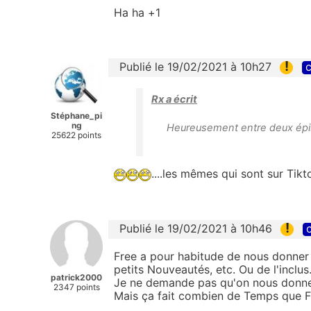
Ha ha +1
!
Publié le 19/02/2021 à 10h27
c
Rx a écrit
Stéphane_pi
ng
Heureusement entre deux épisod
25622 points
....les mêmes qui sont sur Tikt
!
Publié le 19/02/2021 à 10h46
c
Free a pour habitude de nous donner
petits
Nouveautés, etc.
Ou de l'inclus
patrick2000
Je ne demande pas qu'on nous donne
2347 points
Mais ça fait combien de Temps que F