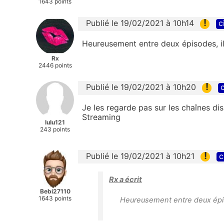
1643 points
!
Publié le 19/02/2021 à 10h14
c
Heureusement entre deux épisodes, il 
Rx
2446 points
!
Publié le 19/02/2021 à 10h20
c
Je les regarde pas sur les chaînes dis
Streaming
lulu121
243 points
!
Publié le 19/02/2021 à 10h21
c
Rx a écrit
Bebi27110
1643 points
Heureusement entre deux épisod