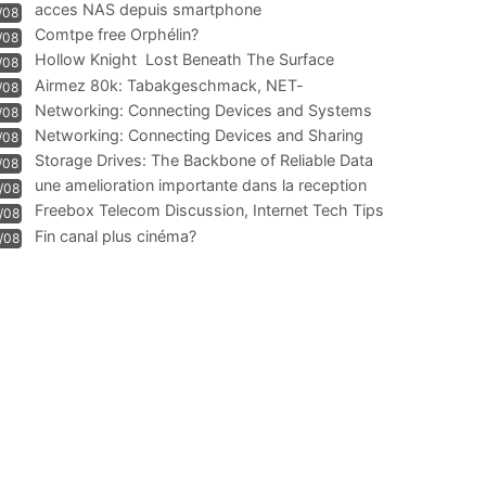
acces NAS depuis smartphone
/08
Comtpe free Orphélin?
/08
Hollow Knight  Lost Beneath The Surface
/08
Airmez 80k: Tabakgeschmack, NET-
/08
Technologie und Leistung im
Networking: Connecting Devices and Systems
/08
Networking: Connecting Devices and Sharing
/08
Information
Storage Drives: The Backbone of Reliable Data
/08
Management
une amelioration importante dans la reception
/08
WIFI
Freebox Telecom Discussion, Internet Tech Tips
/08
Communi
Fin canal plus cinéma?
/08