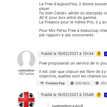
Le Free d'aujourd'hui, il donne souven
payer
Ou bien Canal+ séries ou
starzplay
c
40 € pour box entré de gamme
La Freebox pour le même Prix, il y ava
Pour Moi Perso Free à beaucoup chang
par rapport à ses concurrents
!
Publié le 19/02/2021 à 12h34
c
Free proposerait un service de tv pou
ouaimaibon
Il est clair que chacun est libre de s
1957 points
objective, quelles sont les chaines o
Freebox Pop
938 Mb/s
354
!
Publié le 19/02/2021 à 12h48
c
ouaimaibon a écrit