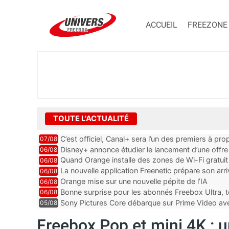
ACCUEIL
FREEZONE
TOUTE L'ACTUALITÉ
C’est officiel, Canal+ sera l’un des premiers à 
07/08
Vision 2
Disney+ annonce étudier le lancement d’une offre 
06/08
Quand Orange installe des zones de Wi-Fi gratui
06/08
La nouvelle application Freenetic prépare son arr
06/08
abonnés Freebox, testez la
Orange mise sur une nouvelle pépite de l’IA
06/08
Bonne surprise pour les abonnés Freebox Ultra, t
06/08
inclus
Sony Pictures Core débarque sur Prime Video avec
05/08
Freebox Pop et mini 4K : 