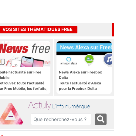
VOS SITES THÉMATIQUES FREE
oute l'actualité sur Free
News Alexa sur Freebox
obile
Delta
etrouvez toute l'actualité
Toute l'actualité d'Alexa
ur Free Mobile, les forfaits,
pour la Freebox Delta
e déploiement 4G, 5G, les
romos, les nouveautés et
Actuly
ien plus encore
L'info numérique