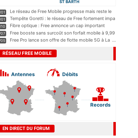
ST BARTH
Le réseau de Free Mobile progresse mais reste le
/01
m
...
Tempête Goretti : le réseau de Free fortement impa
/01
...
Fibre optique : Free annonce un cap important
/10
pass
...
Free booste sans surcoût son forfait mobile à 9,99
/07
...
Free Pro lance son offre de flotte mobile 5G à La
...
/05
RÉSEAU FREE MOBILE
Antennes
Débits
Records
EN DIRECT DU FORUM