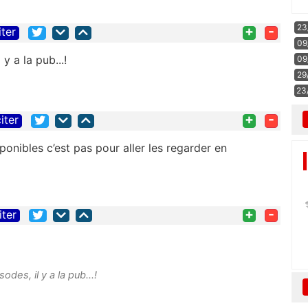
23
+
-
iter
09
y a la pub...!
09
29
23
+
-
iter
ponibles c’est pas pour aller les regarder en
+
-
iter
es, il y a la pub...!