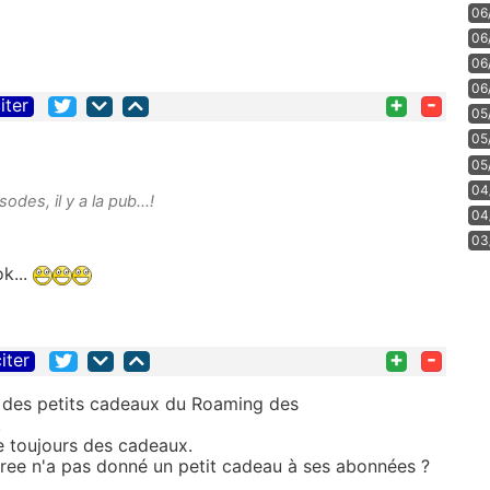
06
06
06
06
+
-
iter
05
05
05
04
es, il y a la pub...!
04
03
ok...
+
-
iter
 des petits cadeaux du
Roaming
des
.
 toujours des cadeaux.
ree n'a pas donné un petit cadeau à ses abonnées ?