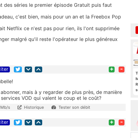
t des séries le premier épisode Gratuit puis faut
adeau, c'est bien, mais pour un an et la Freebox Pop
it Netflix ce n'est pas pour rien, ils l'ont supprimée
er malgré qu'il reste l'opérateur le plus généreux
+
-
iter
T
M
belle!
R
s
'y abonner, mais à y regarder de plus près, de manière
l
u services VOD qui valent le coup et le coût?
p
b
 Mb/s
Historique
Tester son débit
+
-
iter