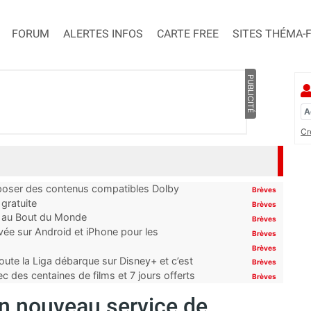
FORUM
ALERTES INFOS
CARTE FREE
SITES THÉMA-
PUBLICITÉ
Cr
proposer des contenus compatibles Dolby
Brèves
gratuite
Brèves
t au Bout du Monde
Brèves
ivée sur Android et iPhone pour les
Brèves
Brèves
oute la Liga débarque sur Disney+ et c’est
Brèves
 des centaines de films et 7 jours offerts
Brèves
un nouveau service de