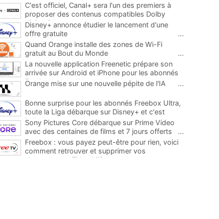
C'est officiel, Canal+ sera l'un des premiers à
proposer des contenus compatibles Dolby
Vision 2
...
Disney+ annonce étudier le lancement d'une
offre gratuite
...
Quand Orange installe des zones de Wi-Fi
gratuit au Bout du Monde
...
La nouvelle application Freenetic prépare son
arrivée sur Android et iPhone pour les abonnés
Freebox, testez la
...
Orange mise sur une nouvelle pépite de l'IA
...
Bonne surprise pour les abonnés Freebox Ultra,
toute la Liga débarque sur Disney+ et c'est
inclus
...
Sony Pictures Core débarque sur Prime Video
avec des centaines de films et 7 jours offerts
...
Freebox : vous payez peut-être pour rien, voici
comment retrouver et supprimer vos
abonnements TV oubliés
...