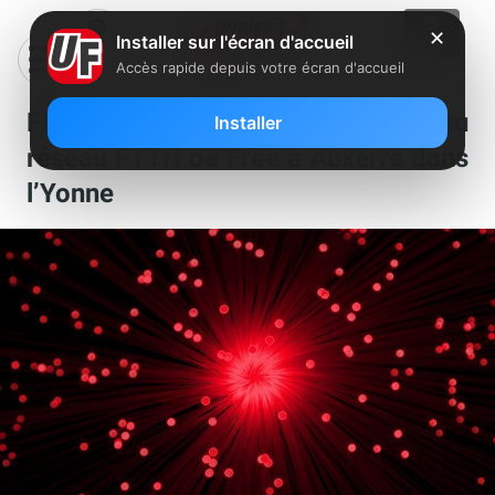
✕
Installer sur l'écran d'accueil
Accès rapide depuis votre écran d'accueil
Fibre : un nouveau NRO relié au
Installer
réseau FTTH de Free à Auxerre dans
l’Yonne