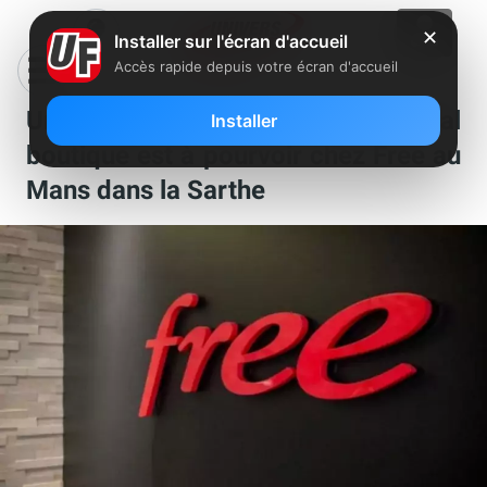
✕
Installer sur l'écran d'accueil
Accès rapide depuis votre écran d'accueil
Un poste de conseiller commercial
Installer
boutique est à pourvoir chez Free au
Mans dans la Sarthe