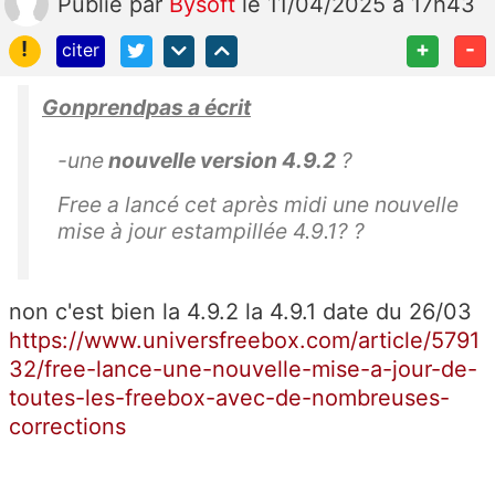
Publié
par
Bysoft
le 11/04/2025 à 17h43
!
+
-
citer
Gonprendpas a écrit
-une
nouvelle version 4.9.2
?
Free a lancé cet après midi une nouvelle
mise à jour estampillée 4.9.1? ?
non c'est bien la 4.9.2 la 4.9.1 date du 26/03
https://www.universfreebox.com/article/5791
32/free-lance-une-nouvelle-mise-a-jour-de-
toutes-les-freebox-avec-de-nombreuses-
corrections