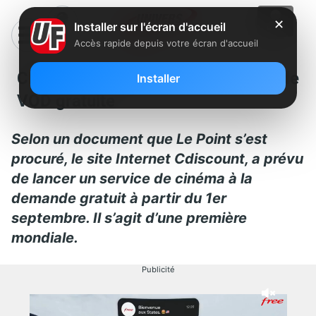
✕
Installer sur l'écran d'accueil
Accès rapide depuis votre écran d'accueil
CDiscount va proposer une offre de
Installer
VOD gratuite
Selon un document que Le Point s’est
procuré, le site Internet Cdiscount, a prévu
de lancer un service de cinéma à la
demande gratuit à partir du 1er
septembre. Il s’agit d’une première
mondiale.
Publicité