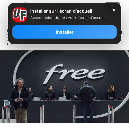
✕
Installer sur l'écran d'accueil
Accès rapide depuis votre écran d'accueil
Free augmente les frais de résiliation
Installer
pour toutes ses offres Freebox