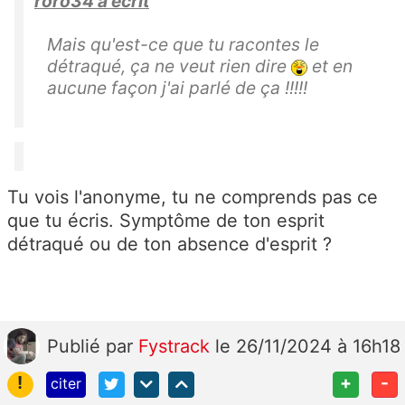
roro34 a écrit
Mais qu'est-ce que tu racontes le
détraqué, ça ne veut rien dire
et en
aucune façon j'ai parlé de ça !!!!!
Tu vois l'anonyme, tu ne comprends pas ce
que tu écris. Symptôme de ton esprit
détraqué ou de ton absence d'esprit ?
Publié
par
Fystrack
le 26/11/2024 à 16h18
!
+
-
citer