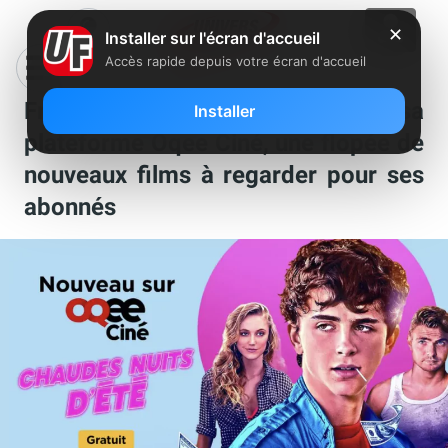
✕
Installer sur l'écran d'accueil
Accès rapide depuis votre écran d'accueil
Free continue d’enrichir sa
Installer
plateforme Oqee Ciné, une flopée de
nouveaux films à regarder pour ses
abonnés