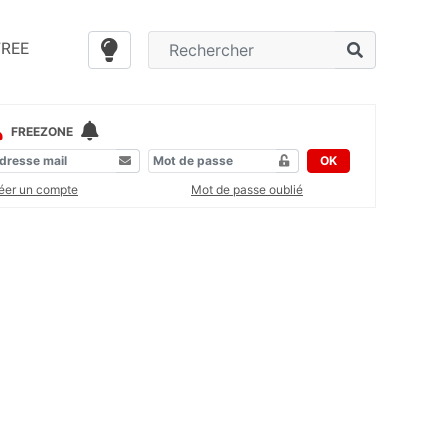
FREE
FREEZONE
OK
éer un compte
Mot de passe oublié