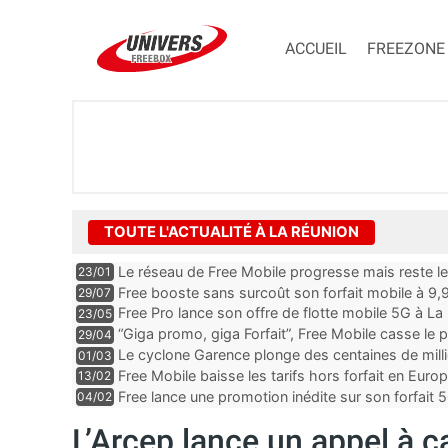
ACCUEIL
FREEZONE
TOUTE L'ACTUALITÉ À LA RÉUNION
Le réseau de Free Mobile progresse mais reste l
23/01
SFR font la course en tête
Free booste sans surcoût son forfait mobile à 9,
29/07
Free Pro lance son offre de flotte mobile 5G à La
23/05
“Giga promo, giga Forfait”, Free Mobile casse le p
29/04
Réunion
Le cyclone Garence plonge des centaines de milli
01/03
Free Mobile baisse les tarifs hors forfait en Eu
13/02
Free lance une promotion inédite sur son forfait 
04/02
L’Arcep lance un appel à 