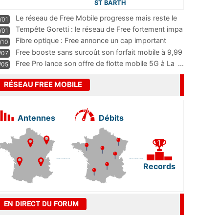
ST BARTH
Le réseau de Free Mobile progresse mais reste le
/01
m
...
Tempête Goretti : le réseau de Free fortement impa
/01
...
Fibre optique : Free annonce un cap important
/10
pass
...
Free booste sans surcoût son forfait mobile à 9,99
/07
...
Free Pro lance son offre de flotte mobile 5G à La
...
/05
RÉSEAU FREE MOBILE
Antennes
Débits
Records
EN DIRECT DU FORUM