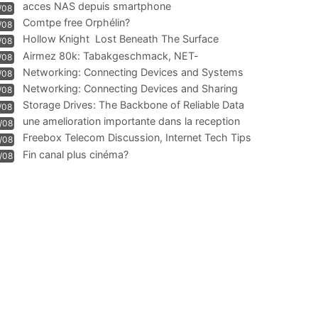
acces NAS depuis smartphone
/08
Comtpe free Orphélin?
/08
Hollow Knight  Lost Beneath The Surface
/08
Airmez 80k: Tabakgeschmack, NET-
/08
Technologie und Leistung im
Networking: Connecting Devices and Systems
/08
Networking: Connecting Devices and Sharing
/08
Information
Storage Drives: The Backbone of Reliable Data
/08
Management
une amelioration importante dans la reception
/08
WIFI
Freebox Telecom Discussion, Internet Tech Tips
/08
Communi
Fin canal plus cinéma?
/08