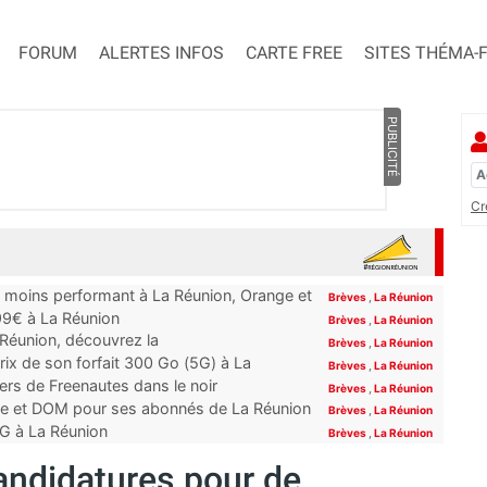
FORUM
ALERTES INFOS
CARTE FREE
SITES THÉMA-
PUBLICITÉ
Cr
e moins performant à La Réunion, Orange et
Brèves
,
La Réunion
99€ à La Réunion
Brèves
,
La Réunion
 Réunion, découvrez la
Brèves
,
La Réunion
rix de son forfait 300 Go (5G) à La
Brèves
,
La Réunion
ers de Freenautes dans le noir
Brèves
,
La Réunion
rope et DOM pour ses abonnés de La Réunion
Brèves
,
La Réunion
5G à La Réunion
Brèves
,
La Réunion
candidatures pour de