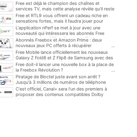
Free est déjà le champion des chaînes et
services TV, mais cette analyse révèle qu'il reste
encore au moins 141 ajouts possibles
...
Free et RTL9 vous offrent un cadeau riche en
sensations fortes, mais il faudra jouer pour
l'obtenir
...
L'application nPerf se met à jour avec une
nouveauté qui intéressera les abonnés Free
Mobile, Orange, SFR et Bouygues Telecom
...
Abonnés Freebox et Amazon Prime : deux
nouveaux jeux PC offerts à récupérer
...
Free Mobile lance officiellement les nouveaux
Galaxy Z Fold8 et Z Flip8 de Samsung avec des
promos et des cadeaux
...
Free doit-il lancer une nouvelle box à la place de
la Freebox Révolution ?
...
Piratage de Bloctel juste avant son arrêt ?
Jusqu'à 3 millions de numéros de téléphone
auraient fuité
...
C'est officiel, Canal+ sera l'un des premiers à
proposer des contenus compatibles Dolby
Vision 2
...