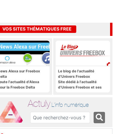
VOS SITES THÉMATIQUES FREE
ews Alexa sur Freebox
Le blog de l'actualité
elta
d'Univers Freebox
oute l'actualité d'Alexa
Site dédié à l'actualité
our la Freebox Delta
d'Univers Freebox et ses
applications mobiles, aux
forums, aux sites
Actuly
thématiques Actuly, à
L'info numérique
Freezone, etc.