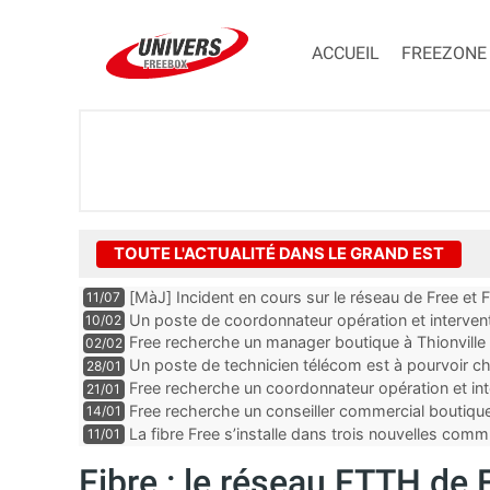
ACCUEIL
FREEZONE
TOUTE L'ACTUALITÉ DANS LE GRAND EST
[MàJ] Incident en cours sur le réseau de Free et 
11/07
perturbations
Un poste de coordonnateur opération et intervent
10/02
Troyes dans le département de l’Aube
Free recherche un manager boutique à Thionville
02/02
Un poste de technicien télécom est à pourvoir c
28/01
du Haut-Rhin
Free recherche un coordonnateur opération et inte
21/01
département de la Moselle
Free recherche un conseiller commercial boutiqu
14/01
Rhin
La fibre Free s’installe dans trois nouvelles co
11/01
Fibre : le réseau FTTH de 