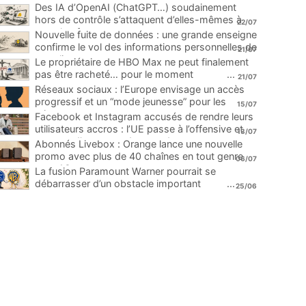
Des IA d’OpenAI (ChatGPT…) soudainement
hors de contrôle s’attaquent d’elles-mêmes à
22/07
une plateforme
...
Nouvelle fuite de données : une grande enseigne
confirme le vol des informations personnelles de
21/07
ses clients
...
Le propriétaire de HBO Max ne peut finalement
pas être racheté… pour le moment
...
21/07
Réseaux sociaux : l’Europe envisage un accès
progressif et un “mode jeunesse” pour les
15/07
mineurs
...
Facebook et Instagram accusés de rendre leurs
utilisateurs accros : l’UE passe à l’offensive et
13/07
menace d’une amende record
...
Abonnés Livebox : Orange lance une nouvelle
promo avec plus de 40 chaînes en tout genre
06/07
pour 1€
...
La fusion Paramount Warner pourrait se
débarrasser d’un obstacle important
...
25/06