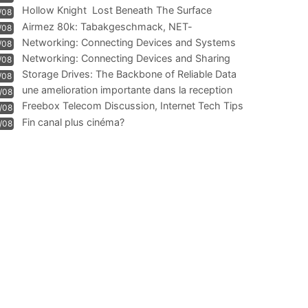
Hollow Knight  Lost Beneath The Surface
/08
Airmez 80k: Tabakgeschmack, NET-
/08
Technologie und Leistung im
Networking: Connecting Devices and Systems
/08
Networking: Connecting Devices and Sharing
/08
Information
Storage Drives: The Backbone of Reliable Data
/08
Management
une amelioration importante dans la reception
/08
WIFI
Freebox Telecom Discussion, Internet Tech Tips
/08
Communi
Fin canal plus cinéma?
/08