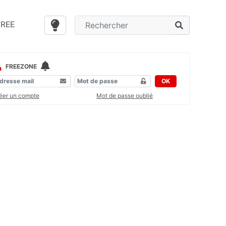
FREE
FREEZONE
OK
éer un compte
Mot de passe oublié