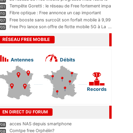
m
...
Tempête Goretti : le réseau de Free fortement impa
/01
...
Fibre optique : Free annonce un cap important
/10
pass
...
Free booste sans surcoût son forfait mobile à 9,99
/07
...
Free Pro lance son offre de flotte mobile 5G à La
...
/05
RÉSEAU FREE MOBILE
Antennes
Débits
Records
EN DIRECT DU FORUM
acces NAS depuis smartphone
/08
Comtpe free Orphélin?
/08