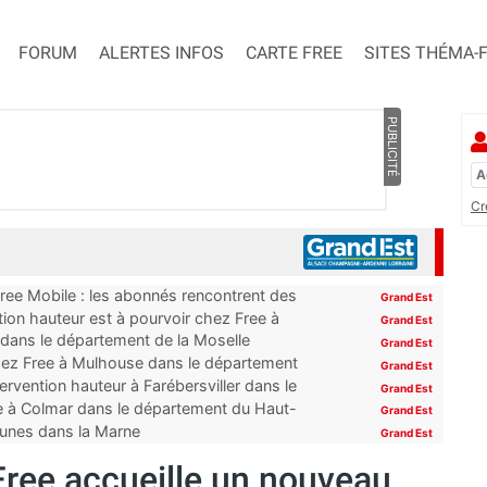
FORUM
ALERTES INFOS
CARTE FREE
SITES THÉMA-
PUBLICITÉ
Cr
Free Mobile : les abonnés rencontrent des
Grand Est
ion hauteur est à pourvoir chez Free à
Grand Est
 dans le département de la Moselle
Grand Est
hez Free à Mulhouse dans le département
Grand Est
rvention hauteur à Farébersviller dans le
Grand Est
e à Colmar dans le département du Haut-
Grand Est
mmunes dans la Marne
Grand Est
Free accueille un nouveau