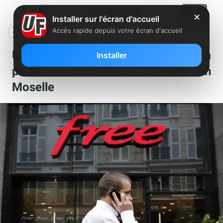
✕
Installer sur l'écran d'accueil
Accès rapide depuis votre écran d'accueil
Un poste de manager boutique est à
Installer
pourvoir chez Free à Metz en
Moselle