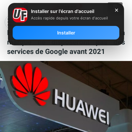
✕
Installer sur l'écran d'accueil
Accès rapide depuis votre écran d'accueil
Huawei : les smartphones de la
Installer
marque ne disposeront pas des
services de Google avant 2021