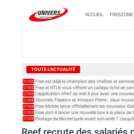
ACCUEIL
FREEZONE
TOUTE L'ACTUALITÉ
Free est déjà le champion des chaînes et services 
07/08
encore au moin...
Free et RTL9 vous offrent un cadeau riche en sens
07/08
l’obtenir
L’application nPerf se met à jour avec une nouvea
07/08
Mobile, Orange, SFR ...
Abonnés Freebox et Amazon Prime : deux nouveau
07/08
Free Mobile lance officiellement les nouveaux Ga
07/08
des promos et des cadeaux
Free doit-il lancer une nouvelle box à la place de
07/08
Piratage de Bloctel juste avant son arrêt ? Jusqu
07/08
auraient fuité
Reef recrute des salariés 