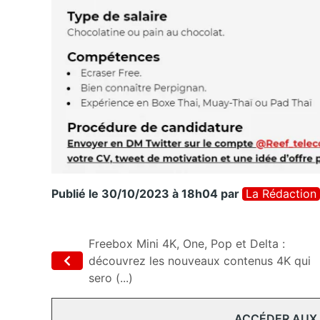
Publié le 30/10/2023 à 18h04
par
La Rédaction
Freebox Mini 4K, One, Pop et Delta :
découvrez les nouveaux contenus 4K qui
sero (...)
ACCÉDER AUX