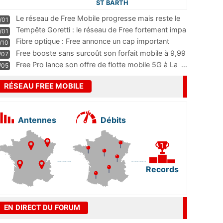
ST BARTH
Le réseau de Free Mobile progresse mais reste le
/01
m
...
Tempête Goretti : le réseau de Free fortement impa
/01
...
Fibre optique : Free annonce un cap important
/10
pass
...
Free booste sans surcoût son forfait mobile à 9,99
/07
...
Free Pro lance son offre de flotte mobile 5G à La
...
/05
RÉSEAU FREE MOBILE
Antennes
Débits
Records
EN DIRECT DU FORUM