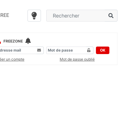
FREE
FREEZONE
OK
éer un compte
Mot de passe oublié