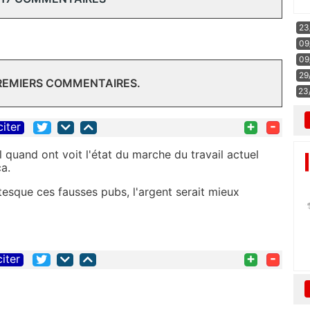
23
09
09
29
PREMIERS COMMENTAIRES.
23
+
-
citer
l quand ont voit l'état du marche du travail actuel
a.
tesque ces fausses pubs, l'argent serait mieux
+
-
citer