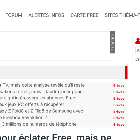
FORUM
ALERTES INFOS
CARTE FREE
SITES THÉMA-
PUBLICITÉ
Cr
TV, mais cette analyse révèle qu’il reste
Brèves
ations fortes, mais il faudra jouer pour
Brèves
uté qui intéressera les abonnés Free
Brèves
x jeux PC offerts à récupérer
Brèves
laxy Z Fold8 et Z Flip8 de Samsung avec
Brèves
 la Freebox Révolution ?
Brèves
’à 3 millions de numéros de téléphone
Brèves
pour éclater Free, mais ne