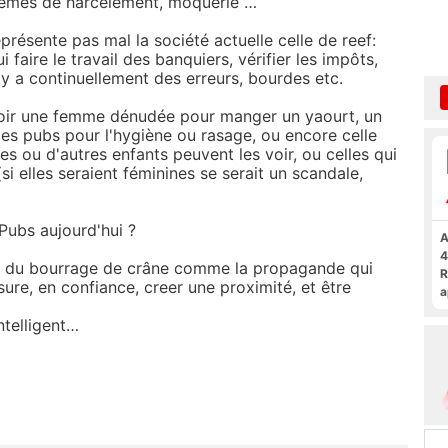
lèmes de harcèlement, moquerie …
présente pas mal la société actuelle celle de reef:
i faire le travail des banquiers, vérifier les impôts,
 Il y a continuellement des erreurs, bourdes etc.
 voir une femme dénudée pour manger un yaourt, un
es pubs pour l'hygiène ou rasage, ou encore celle
s ou d'autres enfants peuvent les voir, ou celles qui
i elles seraient féminines se serait un scandale,
 Pubs aujourd'hui ?
A
4
ue du bourrage de crâne comme la propagande qui
R
ure, en confiance, creer une proximité, et être
a
F
ntelligent…