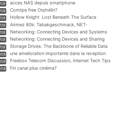
acces NAS depuis smartphone
/08
Comtpe free Orphélin?
/08
Hollow Knight  Lost Beneath The Surface
/08
Airmez 80k: Tabakgeschmack, NET-
/08
Technologie und Leistung im
Networking: Connecting Devices and Systems
/08
Networking: Connecting Devices and Sharing
/08
Information
Storage Drives: The Backbone of Reliable Data
/08
Management
une amelioration importante dans la reception
/08
WIFI
Freebox Telecom Discussion, Internet Tech Tips
/08
Communi
Fin canal plus cinéma?
/08