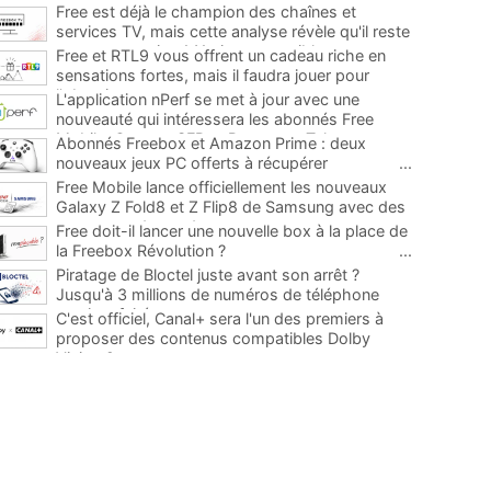
Free est déjà le champion des chaînes et
services TV, mais cette analyse révèle qu'il reste
encore au moins 141 ajouts possibles
...
Free et RTL9 vous offrent un cadeau riche en
sensations fortes, mais il faudra jouer pour
l'obtenir
...
L'application nPerf se met à jour avec une
nouveauté qui intéressera les abonnés Free
Mobile, Orange, SFR et Bouygues Telecom
...
Abonnés Freebox et Amazon Prime : deux
nouveaux jeux PC offerts à récupérer
...
Free Mobile lance officiellement les nouveaux
Galaxy Z Fold8 et Z Flip8 de Samsung avec des
promos et des cadeaux
...
Free doit-il lancer une nouvelle box à la place de
la Freebox Révolution ?
...
Piratage de Bloctel juste avant son arrêt ?
Jusqu'à 3 millions de numéros de téléphone
auraient fuité
...
C'est officiel, Canal+ sera l'un des premiers à
proposer des contenus compatibles Dolby
Vision 2
...