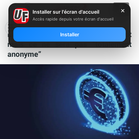
✕
Installer sur l'écran d'accueil
Accès rapide depuis votre écran d'accueil
L’euro numérique c’est pour bientôt
Installer
mais ce ne sera pas “totalement
anonyme”