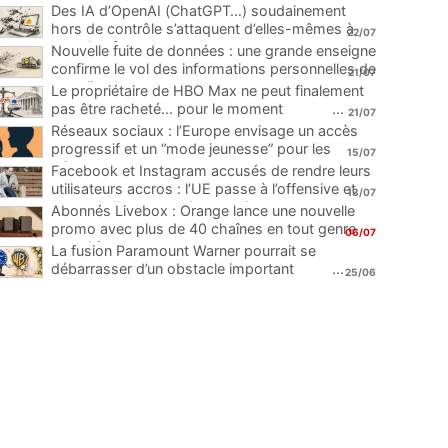
Des IA d’OpenAI (ChatGPT…) soudainement
hors de contrôle s’attaquent d’elles-mêmes à
22/07
une plateforme
...
Nouvelle fuite de données : une grande enseigne
confirme le vol des informations personnelles de
21/07
ses clients
...
Le propriétaire de HBO Max ne peut finalement
pas être racheté… pour le moment
...
21/07
Réseaux sociaux : l’Europe envisage un accès
progressif et un “mode jeunesse” pour les
15/07
mineurs
...
Facebook et Instagram accusés de rendre leurs
utilisateurs accros : l’UE passe à l’offensive et
13/07
menace d’une amende record
...
Abonnés Livebox : Orange lance une nouvelle
promo avec plus de 40 chaînes en tout genre
06/07
pour 1€
...
La fusion Paramount Warner pourrait se
débarrasser d’un obstacle important
...
25/06