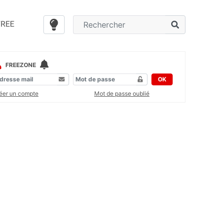
FREE
FREEZONE
OK
éer un compte
Mot de passe oublié