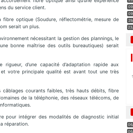
n raccordement fibre optique ainsi qu’une expérience
09
ns du service client.
09
fibre optique (Soudure, réflectométrie, mesure de
29
com serait un plus.
23
nvironnement nécessitant la gestion des plannings, le
 une bonne maîtrise des outils bureautiques) serait
 rigueur, d’une capacité d’adaptation rapide aux
 et votre principale qualité est avant tout une très
 câblages courants faibles, très hauts débits, fibre
 domaines de la téléphonie, des réseaux télécoms, de
 informatiques.
 pour intégrer des modalités de diagnostic initial
 la réparation.
06
06