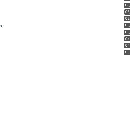
06
06
05
ée
05
05
04
04
03