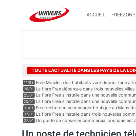
ACCUEIL
FREEZONE
TOUTE L'ACTUALITÉ DANS LES PAYS DE LA LOI
Free Mobile : des habitants vent debout face à l’op
11/03
La fibre Free débarque dans trois nouvelles vill
28/01
La fibre Free s’installe dans une nouvelle commu
25/01
La fibre Free s’installe dans une nouvelle comm
20/01
Free recherche un manager boutique au Mans dan
11/01
La fibre Free s’installe dans trois nouvelles co
07/01
Un poste de conseiller commercial boutique est à
07/01
département de la Loire-Atlantique
Un poste de technicien té