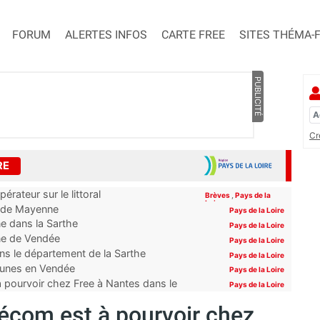
FORUM
ALERTES INFOS
CARTE FREE
SITES THÉMA-
PUBLICITÉ
Cr
RE
érateur sur le littoral
Brèves
,
Pays de la
Loire
es de Mayenne
Pays de la Loire
ne dans la Sarthe
Pays de la Loire
une de Vendée
Pays de la Loire
s le département de la Sarthe
Pays de la Loire
mmunes en Vendée
Pays de la Loire
 pourvoir chez Free à Nantes dans le
Pays de la Loire
lécom est à pourvoir chez