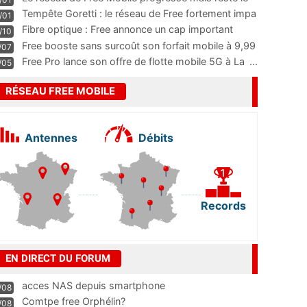
m
...
Tempête Goretti : le réseau de Free fortement impa
/01
...
Fibre optique : Free annonce un cap important
/10
pass
...
Free booste sans surcoût son forfait mobile à 9,99
/07
...
Free Pro lance son offre de flotte mobile 5G à La
...
/05
RÉSEAU FREE MOBILE
Antennes
Débits
Records
EN DIRECT DU FORUM
acces NAS depuis smartphone
/08
Comtpe free Orphélin?
/08