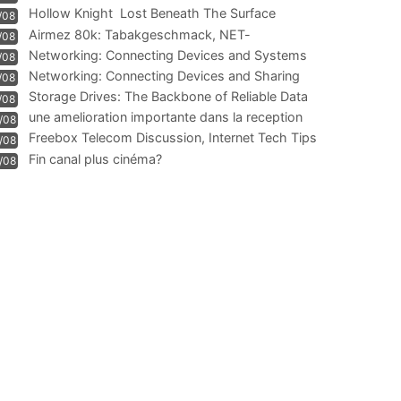
Hollow Knight  Lost Beneath The Surface
/08
Airmez 80k: Tabakgeschmack, NET-
/08
Technologie und Leistung im
Networking: Connecting Devices and Systems
/08
Networking: Connecting Devices and Sharing
/08
Information
Storage Drives: The Backbone of Reliable Data
/08
Management
une amelioration importante dans la reception
/08
WIFI
Freebox Telecom Discussion, Internet Tech Tips
/08
Communi
Fin canal plus cinéma?
/08