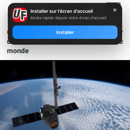
✕
Installer sur l'écran d'accueil
Accès rapide depuis votre écran d'accueil
Orange signe avec OneWeb pour
Installer
utiliser ses satellites à travers le
monde