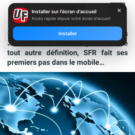
✕
Installer sur l'écran d'accueil
Accès rapide depuis votre écran d'accueil
Ça s’est passé chez Free et dans les
Installer
télécoms : la Freebox passe à une
tout autre définition, SFR fait ses
premiers pas dans le mobile…