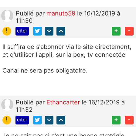
Publié
par
manuto59
le 16/12/2019 à
11h30
!
+
-
citer
Il suffira de s'abonner via le site directement,
et d'utiliser l'appli, sur la box, tv connectée
Canal ne sera pas obligatoire.
Publié
par
Ethancarter
le 16/12/2019 à
11h32
!
+
-
citer
Je ne sais pas si c'est une bonne stratégie