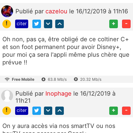
Publié
par
cazelou
le 16/12/2019 à 11h16
!
+
-
citer
Oh non, pas ça, être obligé de ce coltiner C+
et son foot permanent pour avoir Disney+,
pour moi ça sera l'appli même plus chère que
prévue !!
Free Mobile
63.8 Mb/s
20.32 Mb/s
Publié
par
Inophage
le 16/12/2019 à
11h21
!
+
-
citer
On y aura accès via nos smartTV ou nos