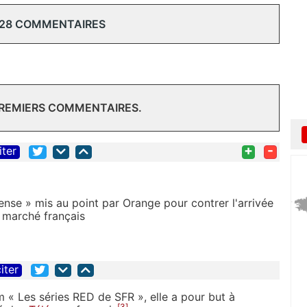
 28 COMMENTAIRES
PREMIERS COMMENTAIRES.
+
-
iter
ense » mis au point par Orange pour contrer l'arrivée
 marché français
iter
 « Les séries RED de SFR », elle a pour but à
[
3
]