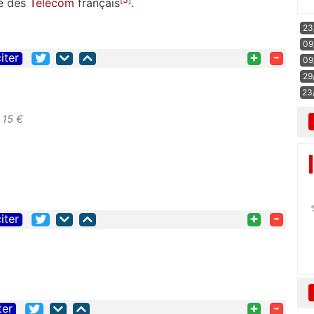
é des
Télécom
français
.
23
09
+
-
iter
09
29
23
 15 €
+
-
iter
+
-
ter