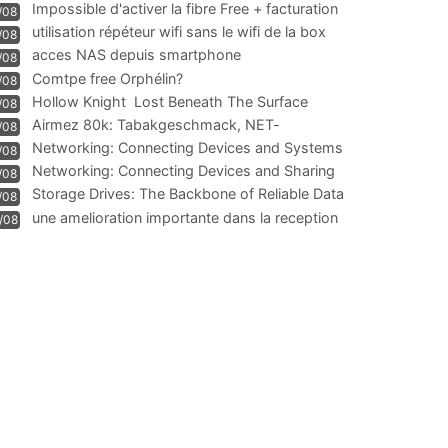
Impossible d'activer la fibre Free + facturation
/08
résiliation
utilisation répéteur wifi sans le wifi de la box
/08
acces NAS depuis smartphone
/08
Comtpe free Orphélin?
/08
Hollow Knight  Lost Beneath The Surface
/08
Airmez 80k: Tabakgeschmack, NET-
/08
Technologie und Leistung im
Networking: Connecting Devices and Systems
/08
Networking: Connecting Devices and Sharing
/08
Information
Storage Drives: The Backbone of Reliable Data
/08
Management
une amelioration importante dans la reception
/08
WIFI