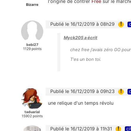
l'origine de contrer
Free
sur le march
Bizarre
!
Publié le 16/12/2019 à 08h29
c
Myck205 a écrit
bebi27
1129 points
chez free j'avais zéro GO pour
T'es un bon toi.
!
Publié le 16/12/2019 à 09h23
c
une relique d'un temps révolu
taduarial
15902 points
!
Publié le 16/12/2019 à 11h31
ci