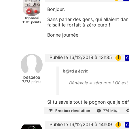
Bonjour.
triphasé
Sans parler des gens, qui allaient dan
1105 points
faisait le forfait à zéro euro !
Bonne journée
!
Publié le 16/12/2019 à 13h35
c
h@rd a écrit
DG33600
7273 points
Bénévole = zéro roro ! Où est
Si tu savais tout le pognon que je déf
Freebox révolution
774 Mb/s
!
Publié le 16/12/2019 à 14h09
c