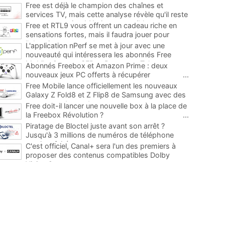
Free est déjà le champion des chaînes et
services TV, mais cette analyse révèle qu'il reste
encore au moins 141 ajouts possibles
...
Free et RTL9 vous offrent un cadeau riche en
sensations fortes, mais il faudra jouer pour
l'obtenir
...
L'application nPerf se met à jour avec une
nouveauté qui intéressera les abonnés Free
Mobile, Orange, SFR et Bouygues Telecom
...
Abonnés Freebox et Amazon Prime : deux
nouveaux jeux PC offerts à récupérer
...
Free Mobile lance officiellement les nouveaux
Galaxy Z Fold8 et Z Flip8 de Samsung avec des
promos et des cadeaux
...
Free doit-il lancer une nouvelle box à la place de
la Freebox Révolution ?
...
Piratage de Bloctel juste avant son arrêt ?
Jusqu'à 3 millions de numéros de téléphone
auraient fuité
...
C'est officiel, Canal+ sera l'un des premiers à
proposer des contenus compatibles Dolby
Vision 2
...