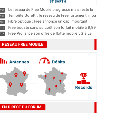
ST BARTH
Le réseau de Free Mobile progresse mais reste le
/01
m
...
Tempête Goretti : le réseau de Free fortement impa
/01
...
Fibre optique : Free annonce un cap important
/10
pass
...
Free booste sans surcoût son forfait mobile à 9,99
/07
...
Free Pro lance son offre de flotte mobile 5G à La
...
/05
RÉSEAU FREE MOBILE
Antennes
Débits
Records
EN DIRECT DU FORUM