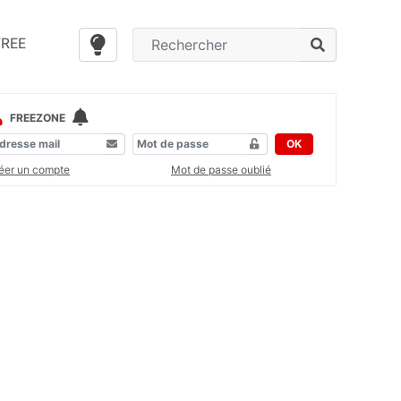
FREE
FREEZONE
OK
éer un compte
Mot de passe oublié