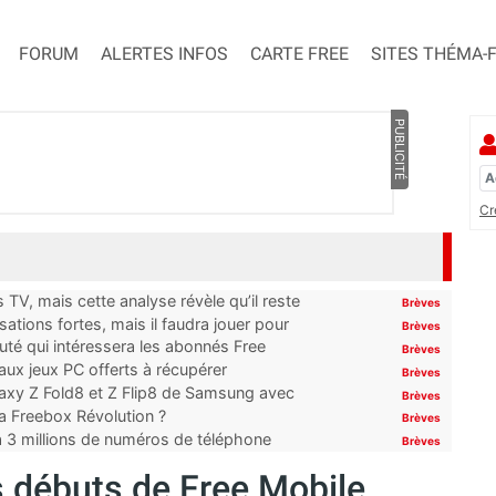
FORUM
ALERTES INFOS
CARTE FREE
SITES THÉMA-
PUBLICITÉ
Cr
TV, mais cette analyse révèle qu’il reste
Brèves
ations fortes, mais il faudra jouer pour
Brèves
uté qui intéressera les abonnés Free
Brèves
x jeux PC offerts à récupérer
Brèves
laxy Z Fold8 et Z Flip8 de Samsung avec
Brèves
 la Freebox Révolution ?
Brèves
’à 3 millions de numéros de téléphone
Brèves
es débuts de Free Mobile