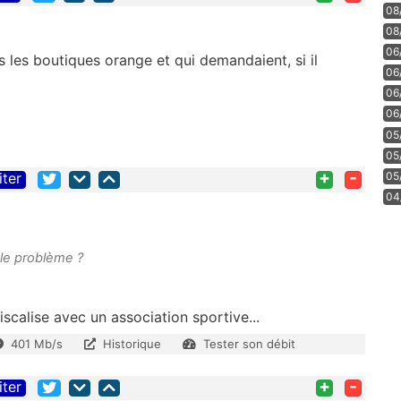
08
08
06
s les boutiques orange et qui demandaient, si il
06
06
06
05
05
+
-
05
iter
04
 le problème ?
iscalise avec un association sportive...
401 Mb/s
Historique
Tester son débit
+
-
iter