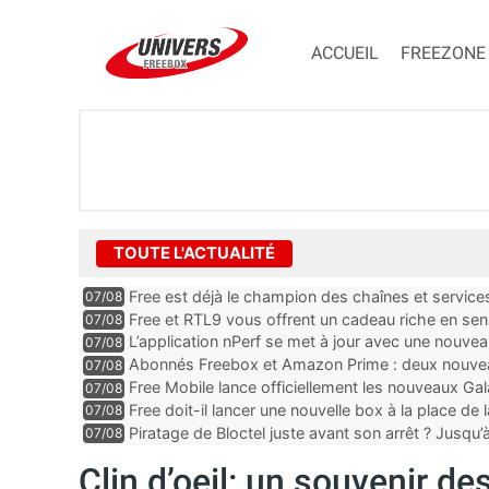
ACCUEIL
FREEZONE
TOUTE L'ACTUALITÉ
Free est déjà le champion des chaînes et services 
07/08
encore au moin...
Free et RTL9 vous offrent un cadeau riche en sens
07/08
l’obtenir
L’application nPerf se met à jour avec une nouvea
07/08
Mobile, Orange, SFR ...
Abonnés Freebox et Amazon Prime : deux nouveau
07/08
Free Mobile lance officiellement les nouveaux Ga
07/08
des promos et des cadeaux
Free doit-il lancer une nouvelle box à la place de
07/08
Piratage de Bloctel juste avant son arrêt ? Jusqu
07/08
auraient fuité
Clin d’oeil: un souvenir d