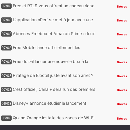
reste encore au moin...
Free et RTL9 vous offrent un cadeau riche
07/08
Brèves
en sensations fortes, mais il faudra jouer
pour l’obtenir
L’application nPerf se met à jour avec une
07/08
Brèves
nouveauté qui intéressera les abonnés
Free Mobile, Orange, SFR ...
Abonnés Freebox et Amazon Prime : deux
07/08
Brèves
nouveaux jeux PC offerts à récupérer
Free Mobile lance officiellement les
07/08
Brèves
nouveaux Galaxy Z Fold8 et Z Flip8 de
Samsung avec des promos et des
Free doit-il lancer une nouvelle box à la
07/08
Brèves
cadeaux
place de la Freebox Révolution ?
Piratage de Bloctel juste avant son arrêt ?
07/08
Brèves
Jusqu’à 3 millions de numéros de
téléphone auraient fuité
C’est officiel, Canal+ sera l’un des premiers
07/08
Brèves
à proposer des contenus compatibles
Dolby Vision 2
Disney+ annonce étudier le lancement
06/08
Brèves
d’une offre gratuite
Quand Orange installe des zones de Wi-Fi
06/08
Brèves
gratuit au Bout du Monde