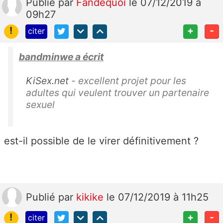
Publié
par
Fandequoi
le 07/12/2019 à
09h27
!
+
-
citer
bandminwe a écrit
KiSex.net
- excellent projet pour les
adultes qui veulent trouver un partenaire
sexuel
est-il possible de le virer définitivement ?
Publié
par
kikike
le 07/12/2019 à 11h25
!
+
-
citer