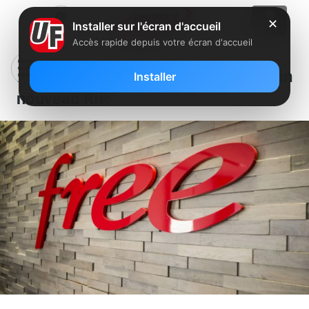
✕
Installer sur l'écran d'accueil
Accès rapide depuis votre écran d'accueil
La fibre de Free arrive dans un
Installer
nouveau RIP