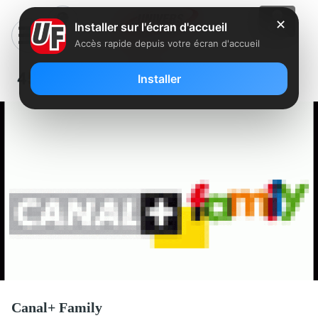
✕
Installer sur l'écran d'accueil
Accès rapide depuis votre écran d'accueil
45 – CANAL+ FAMILY
Installer
Canal+ Family