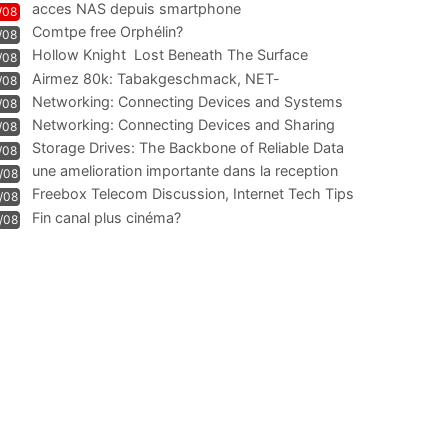
acces NAS depuis smartphone
/08
Comtpe free Orphélin?
/08
Hollow Knight  Lost Beneath The Surface
/08
Airmez 80k: Tabakgeschmack, NET-
/08
Technologie und Leistung im
Networking: Connecting Devices and Systems
/08
Networking: Connecting Devices and Sharing
/08
Information
Storage Drives: The Backbone of Reliable Data
/08
Management
une amelioration importante dans la reception
/08
WIFI
Freebox Telecom Discussion, Internet Tech Tips
/08
Communi
Fin canal plus cinéma?
/08