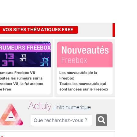
VOS SITES THÉMATIQUES FREE
umeurs Freebox V8
Les nouveautés de la
outes les rumeurs sur la
Freebox
reebox V8, la future box
Toutes les nouveautés qui
e Free
sont lancées sur le Freebox
Révolution, Freebox Mini 4K
et Freebox Crystal
Actuly
L'info numérique