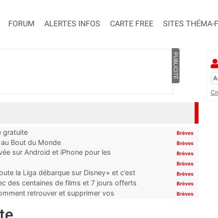
FORUM
ALERTES INFOS
CARTE FREE
SITES THÉMA-
PUBLICITÉ
Cr
 gratuite
Brèves
t au Bout du Monde
Brèves
ivée sur Android et iPhone pour les
Brèves
Brèves
oute la Liga débarque sur Disney+ et c’est
Brèves
 des centaines de films et 7 jours offerts
Brèves
 comment retrouver et supprimer vos
Brèves
te