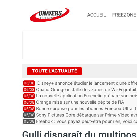
ACCUEIL
FREEZONE
TOUTE L'ACTUALITÉ
Disney+ annonce étudier le lancement d’une offre
06/08
Quand Orange installe des zones de Wi-Fi gratui
06/08
La nouvelle application Freenetic prépare son arr
06/08
abonnés Freebox, testez la
Orange mise sur une nouvelle pépite de l’IA
06/08
Bonne surprise pour les abonnés Freebox Ultra, t
06/08
inclus
Sony Pictures Core débarque sur Prime Video avec
05/08
Freebox : vous payez peut-être pour rien, voici
05/08
abonnements TV oubliés
Gulli disparaît du multipos