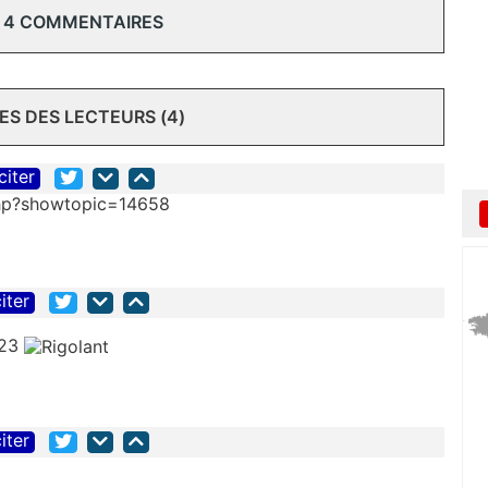
 4 COMMENTAIRES
S DES LECTEURS (4)
citer
.php?showtopic=14658
iter
h23
iter