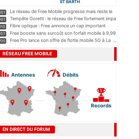
ST BARTH
Le réseau de Free Mobile progresse mais reste le
/01
m
...
Tempête Goretti : le réseau de Free fortement impa
/01
...
Fibre optique : Free annonce un cap important
/10
pass
...
Free booste sans surcoût son forfait mobile à 9,99
/07
...
Free Pro lance son offre de flotte mobile 5G à La
...
/05
RÉSEAU FREE MOBILE
Antennes
Débits
Records
EN DIRECT DU FORUM