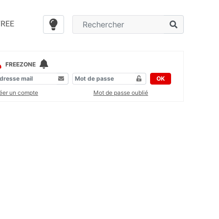
FREE
FREEZONE
OK
éer un compte
Mot de passe oublié