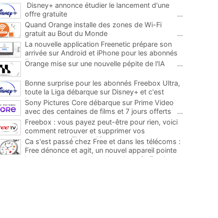
Disney+ annonce étudier le lancement d'une
offre gratuite
...
Quand Orange installe des zones de Wi-Fi
gratuit au Bout du Monde
...
La nouvelle application Freenetic prépare son
arrivée sur Android et iPhone pour les abonnés
Freebox, testez la
...
Orange mise sur une nouvelle pépite de l'IA
...
Bonne surprise pour les abonnés Freebox Ultra,
toute la Liga débarque sur Disney+ et c'est
inclus
...
Sony Pictures Core débarque sur Prime Video
avec des centaines de films et 7 jours offerts
...
Freebox : vous payez peut-être pour rien, voici
comment retrouver et supprimer vos
abonnements TV oubliés
...
Ca s'est passé chez Free et dans les télécoms :
Free dénonce et agit, un nouvel appareil pointe
le bout de son nez chez des abonnés Freebox...
...