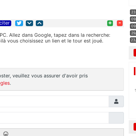
23
09
+
-
citer
09
29
ur PC. Allez dans Google, tapez dans la recherche:
ilà vous choisissez un lien et le tour est joué.
23
ster, veuillez vous assurer d'avoir pris
gles
.