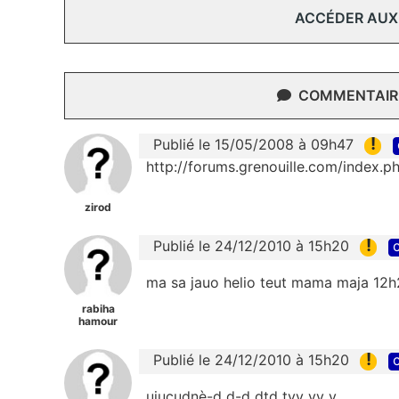
ACCÉDER AUX
COMMENTAIRE
!
Publié le 15/05/2008 à 09h47
http://forums.grenouille.com/index
zirod
!
Publié le 24/12/2010 à 15h20
c
ma sa jauo helio teut mama maja 12
rabiha
hamour
!
Publié le 24/12/2010 à 15h20
c
uiucudnè-d d-d dtd tyv yv y