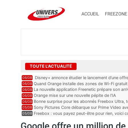
ACCUEIL
FREEZONE
TOUTE L'ACTUALITÉ
Disney+ annonce étudier le lancement d’une offre
06/08
Quand Orange installe des zones de Wi-Fi gratui
06/08
La nouvelle application Freenetic prépare son arr
06/08
abonnés Freebox, testez la
Orange mise sur une nouvelle pépite de l’IA
06/08
Bonne surprise pour les abonnés Freebox Ultra, t
06/08
inclus
Sony Pictures Core débarque sur Prime Video avec
05/08
Freebox : vous payez peut-être pour rien, voici
05/08
abonnements TV oubliés
Google offre un million de