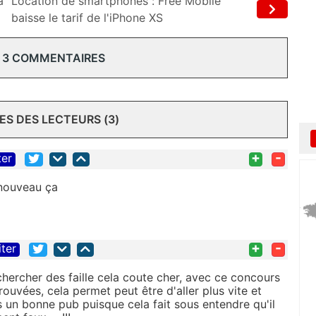
a
Location de smartphones : Free Mobile
baisse le tarif de l'iPhone XS
 3 COMMENTAIRES
S DES LECTEURS (3)
+
-
ter
 nouveau ça
+
-
iter
chercher des faille cela coute cher, avec ce concours
rouvées, cela permet peut être d'aller plus vite et
us un bonne pub puisque cela fait sous entendre qu'il