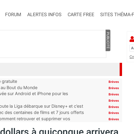
FORUM
ALERTES INFOS
CARTE FREE
SITES THÉMA-
PUBLICITÉ
Cr
 gratuite
Brèves
t au Bout du Monde
Brèves
ivée sur Android et iPhone pour les
Brèves
Brèves
oute la Liga débarque sur Disney+ et c’est
Brèves
 des centaines de films et 7 jours offerts
Brèves
 comment retrouver et supprimer vos
Brèves
 dollars à quiconque arrivera