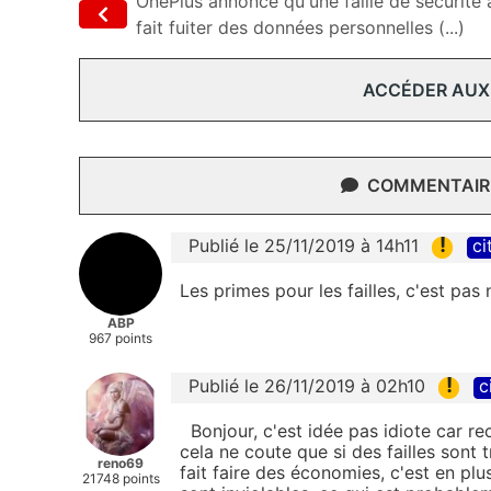
OnePlus annonce qu'une faille de sécurité 
fait fuiter des données personnelles (...)
ACCÉDER AUX
COMMENTAIRE
!
Publié le 25/11/2019 à 14h11
ci
Les primes pour les failles, c'est pas
ABP
967 points
!
Publié le 26/11/2019 à 02h10
c
Bonjour, c'est idée pas idiote car re
cela ne coute que si des failles sont t
reno69
fait faire des économies, c'est en pl
21748 points