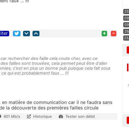
nt faux ... !!!
23
09
09
29
+
-
iter
23
 car rechercher des faille cela coute cher, avec ce
des failles sont trouvées, cela permet peut être d'aller
onomies, c'est en plus un bonne pub puisque cela fait sous
 ce qui est probablement faux ... !!!
en matière de communication car il ne faudra sans
e la découverte des premières failles circule
401 Mb/s
Historique
Tester son débit