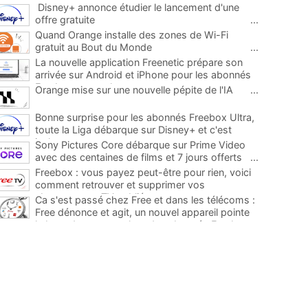
Disney+ annonce étudier le lancement d'une
offre gratuite
...
Quand Orange installe des zones de Wi-Fi
gratuit au Bout du Monde
...
La nouvelle application Freenetic prépare son
arrivée sur Android et iPhone pour les abonnés
Freebox, testez la
...
Orange mise sur une nouvelle pépite de l'IA
...
Bonne surprise pour les abonnés Freebox Ultra,
toute la Liga débarque sur Disney+ et c'est
inclus
...
Sony Pictures Core débarque sur Prime Video
avec des centaines de films et 7 jours offerts
...
Freebox : vous payez peut-être pour rien, voici
comment retrouver et supprimer vos
abonnements TV oubliés
...
Ca s'est passé chez Free et dans les télécoms :
Free dénonce et agit, un nouvel appareil pointe
le bout de son nez chez des abonnés Freebox...
...