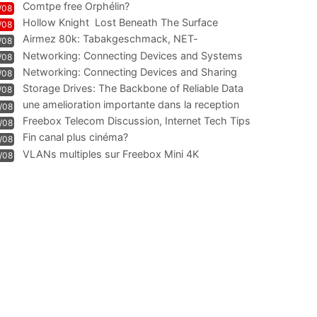
Comtpe free Orphélin?
/08
Hollow Knight  Lost Beneath The Surface
/08
Airmez 80k: Tabakgeschmack, NET-
/08
Technologie und Leistung im
Networking: Connecting Devices and Systems
/08
Networking: Connecting Devices and Sharing
/08
Information
Storage Drives: The Backbone of Reliable Data
/08
Management
une amelioration importante dans la reception
/08
WIFI
Freebox Telecom Discussion, Internet Tech Tips
/08
Communi
Fin canal plus cinéma?
/08
VLANs multiples sur Freebox Mini 4K
/08