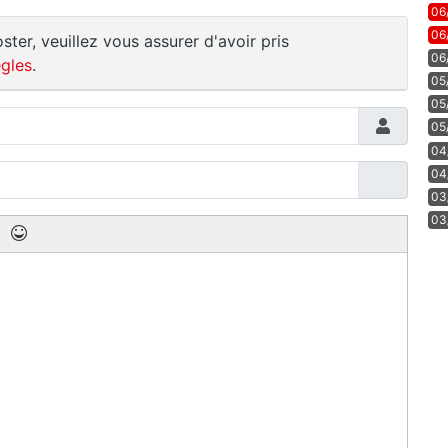
06
06
ster, veuillez vous assurer d'avoir pris
06
gles
.
05
05
05
04
04
03
03