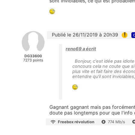
sont inviolables, ce qui est probableme
!
Publié le 26/11/2019 à 20h39
c
reno69 a écrit
DG33600
7273 points
Bonjour, c'est idée pas idiote
concours cela ne coute que si 
plus vite et fait faire des éc
entendre qu'il sont inviolables,
Gagnant gagnant mais pas forcément 
doute pas longtemps pour que l'info d
Freebox révolution
774 Mb/s