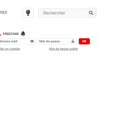
FREE
FREEZONE
OK
éer un compte
Mot de passe oublié