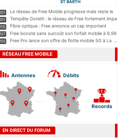
ST BARTH
Le réseau de Free Mobile progresse mais reste le
/01
m
...
Tempête Goretti : le réseau de Free fortement impa
/01
...
Fibre optique : Free annonce un cap important
/10
pass
...
Free booste sans surcoût son forfait mobile à 9,99
/07
...
Free Pro lance son offre de flotte mobile 5G à La
...
/05
RÉSEAU FREE MOBILE
Antennes
Débits
Records
EN DIRECT DU FORUM