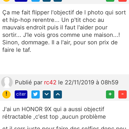
Ça me fait flipper l'objectif de l photo qui sort
et hip-hop rerentre... Un p'tit choc au
mauvais endroit puis il faut l'aider pour
sortir... J'le vois gros comme une maison...!
Sinon, dommage. Il a l'air, pour son prix de
faire le taf.
Publié
par
rc42
le 22/11/2019 à 08h59
!
+
-
citer
J'ai un HONOR 9X qui a aussi objectif
rétractable ,c'est top ,aucun problème
et il sors juste pour faire des selfies donc peu