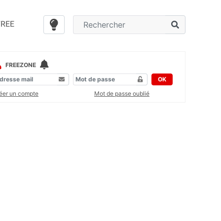
FREE
FREEZONE
OK
éer un compte
Mot de passe oublié