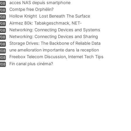
acces NAS depuis smartphone
/08
Comtpe free Orphélin?
/08
Hollow Knight  Lost Beneath The Surface
/08
Airmez 80k: Tabakgeschmack, NET-
/08
Technologie und Leistung im
Networking: Connecting Devices and Systems
/08
Networking: Connecting Devices and Sharing
/08
Information
Storage Drives: The Backbone of Reliable Data
/08
Management
une amelioration importante dans la reception
/08
WIFI
Freebox Telecom Discussion, Internet Tech Tips
/08
Communi
Fin canal plus cinéma?
/08