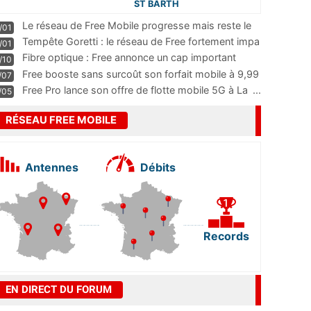
ST BARTH
Le réseau de Free Mobile progresse mais reste le
/01
m
...
Tempête Goretti : le réseau de Free fortement impa
/01
...
Fibre optique : Free annonce un cap important
/10
pass
...
Free booste sans surcoût son forfait mobile à 9,99
/07
...
Free Pro lance son offre de flotte mobile 5G à La
...
/05
RÉSEAU FREE MOBILE
Antennes
Débits
Records
EN DIRECT DU FORUM