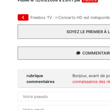
Publié le 12/05/2008 à 23h11
par
Fabrice
Freebox TV : I-Concerts HD est indisponib
SOYEZ LE PREMIER À
COMMENTAIRE
rubrique
Bonjour, avant de po
commentaires
connaissance des rè