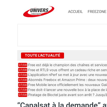
ACCUEIL
FREEZONE
TOUTE L'ACTUALITÉ
Free est déjà le champion des chaînes et services 
07/08
encore au moin...
Free et RTL9 vous offrent un cadeau riche en sens
07/08
l’obtenir
L’application nPerf se met à jour avec une nouvea
07/08
Mobile, Orange, SFR ...
Abonnés Freebox et Amazon Prime : deux nouveau
07/08
Free Mobile lance officiellement les nouveaux Ga
07/08
des promos et des cadeaux
Free doit-il lancer une nouvelle box à la place de
07/08
Piratage de Bloctel juste avant son arrêt ? Jusqu
07/08
auraient fuité
“Canalsat à la demande” av