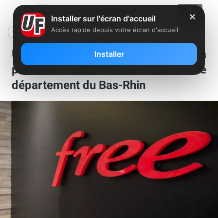
✕
Installer sur l'écran d'accueil
Accès rapide depuis votre écran d'accueil
Un poste de manager boutique est à
Installer
pourvoir chez Free dans le
département du Bas-Rhin