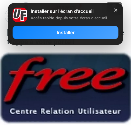
✕
Installer sur l'écran d'accueil
Accès rapide depuis votre écran d'accueil
[MàJ] L’assistance de proximité
Installer
frappe à votre porte !