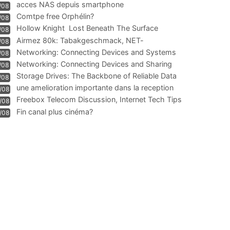
acces NAS depuis smartphone
/08
Comtpe free Orphélin?
/08
Hollow Knight  Lost Beneath The Surface
/08
Airmez 80k: Tabakgeschmack, NET-
/08
Technologie und Leistung im
Networking: Connecting Devices and Systems
/08
Networking: Connecting Devices and Sharing
/08
Information
Storage Drives: The Backbone of Reliable Data
/08
Management
une amelioration importante dans la reception
/08
WIFI
Freebox Telecom Discussion, Internet Tech Tips
/08
Communi
Fin canal plus cinéma?
/08