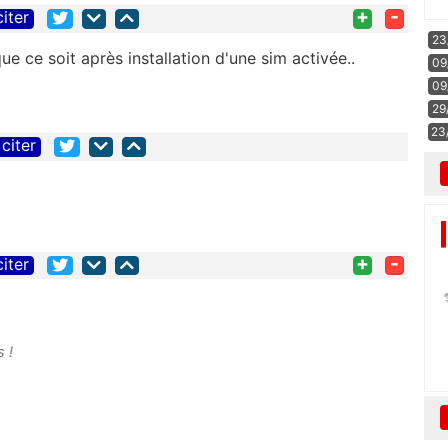
+
-
citer
23
que ce soit après installation d'une sim activée..
09
09
29
23
citer
+
-
citer
s !