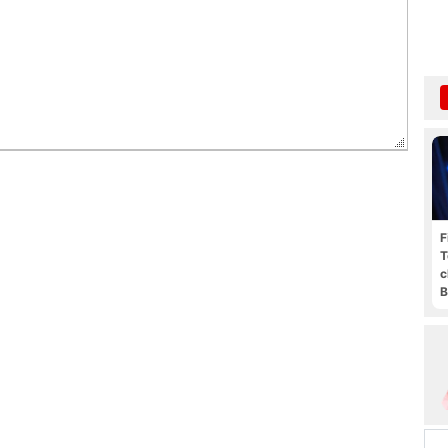
F
T
c
B