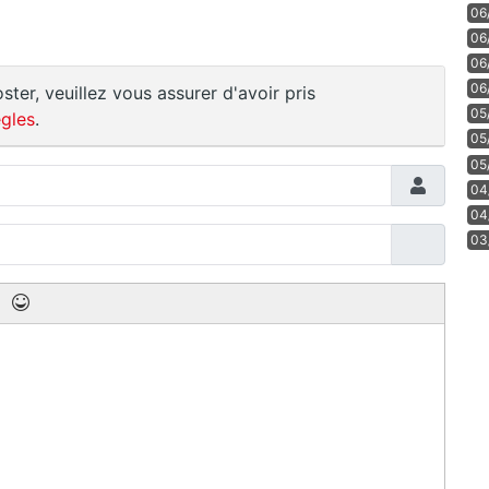
06
06
06
06
ster, veuillez vous assurer d'avoir pris
05
gles
.
05
05
04
04
03