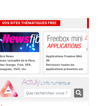
VOS SITES THÉMATIQUES FREE
ibre News
Applications Freebox Mini
oute l actualité de la fibre,
4K
hez Orange, Free, SFR,
Retrouvez toutes les
ouygues, OVH, etc.
applications présentes sur
Freebox Mini 4K en un clic
Actuly
L'info numérique