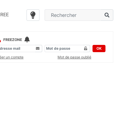
FREE
FREEZONE
OK
éer un compte
Mot de passe oublié