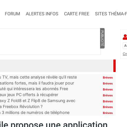
FORUM
ALERTES INFOS
CARTE FREE
SITES THÉMA-
PUBLICITÉ
Cr
TV, mais cette analyse révèle qu’il reste
Brèves
ations fortes, mais il faudra jouer pour
Brèves
uté qui intéressera les abonnés Free
Brèves
x jeux PC offerts à récupérer
Brèves
laxy Z Fold8 et Z Flip8 de Samsung avec
Brèves
 la Freebox Révolution ?
Brèves
’à 3 millions de numéros de téléphone
Brèves
ile propose une application