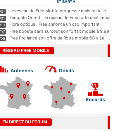
ST BARTH
Le réseau de Free Mobile progresse mais reste le
/01
m
...
Tempête Goretti : le réseau de Free fortement impa
/01
...
Fibre optique : Free annonce un cap important
/10
pass
...
Free booste sans surcoût son forfait mobile à 9,99
/07
...
Free Pro lance son offre de flotte mobile 5G à La
...
/05
RÉSEAU FREE MOBILE
Antennes
Débits
Records
EN DIRECT DU FORUM