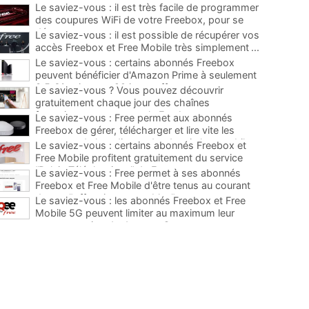
Le saviez-vous : il est très facile de programmer
des coupures WiFi de votre Freebox, pour se
déconnecter
...
Le saviez-vous : il est possible de récupérer vos
accès Freebox et Free Mobile très simplement
...
Le saviez-vous : certains abonnés Freebox
peuvent bénéficier d'Amazon Prime à seulement
3,5 €/mois avec 90 jours offerts
...
Le saviez-vous ? Vous pouvez découvrir
gratuitement chaque jour des chaînes
françaises payantes sur la Freebox
...
Le saviez-vous : Free permet aux abonnés
Freebox de gérer, télécharger et lire vite les
contenus de leur disque dur depuis leur mobile
...
Le saviez-vous : certains abonnés Freebox et
Free Mobile profitent gratuitement du service
“Relais Téléphonique” de Free
...
Le saviez-vous : Free permet à ses abonnés
Freebox et Free Mobile d'être tenus au courant
de ses "offres immanquables"
...
Le saviez-vous : les abonnés Freebox et Free
Mobile 5G peuvent limiter au maximum leur
consommation de data sur Oqee
...