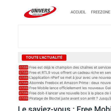
ACCUEIL
FREEZONE
TOUTE L'ACTUALITÉ
Free est déjà le champion des chaînes et services 
07/08
encore au moin...
Free et RTL9 vous offrent un cadeau riche en sens
07/08
l’obtenir
L’application nPerf se met à jour avec une nouvea
07/08
Mobile, Orange, SFR ...
Abonnés Freebox et Amazon Prime : deux nouveau
07/08
Free Mobile lance officiellement les nouveaux Ga
07/08
des promos et des cadeaux
Free doit-il lancer une nouvelle box à la place de
07/08
Piratage de Bloctel juste avant son arrêt ? Jusqu
07/08
auraient fuité
Le saviez-vous : Free Mob