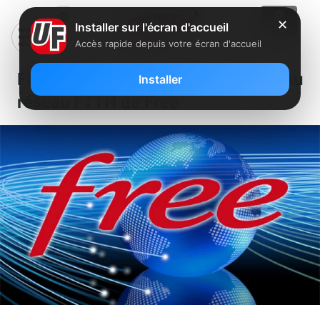
✕
Installer sur l'écran d'accueil
Accès rapide depuis votre écran d'accueil
Fibre : Un nouveau NRO relié au
Installer
réseau FTTH de Free