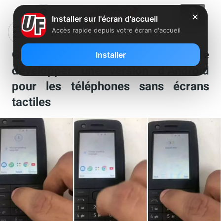
✕
Installer sur l'écran d'accueil
Accès rapide depuis votre écran d'accueil
Google avait l’intention de
Installer
développer une version d’Android
pour les téléphones sans écrans
tactiles