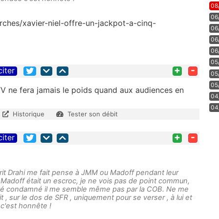
08
06
rches/xavier-niel-offre-un-jackpot-a-cinq-
06
06
06
05
+
-
citer
05
05
MTV ne fera jamais le poids quand aux audiences en
04
04
Historique
Tester son débit
+
-
citer
it Drahi me fait pense à JMM ou Madoff pendant leur
n ! Madoff était un escroc, je ne vois pas de point commun,
 été condamné il me semble même pas par la COB. Ne me
t , sur le dos de SFR , uniquement pour se verser , à lui et
c'est honnête !