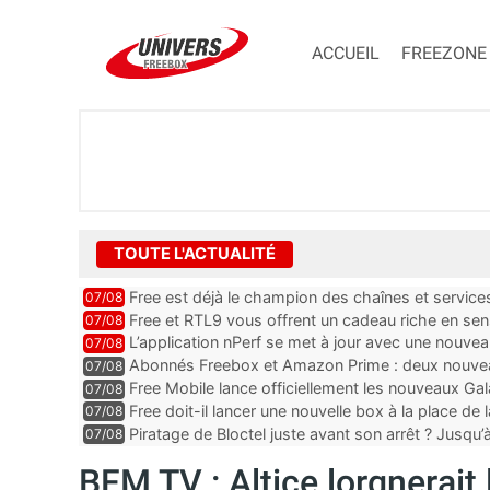
ACCUEIL
FREEZONE
TOUTE L'ACTUALITÉ
Free est déjà le champion des chaînes et services 
07/08
encore au moin...
Free et RTL9 vous offrent un cadeau riche en sens
07/08
l’obtenir
L’application nPerf se met à jour avec une nouvea
07/08
Mobile, Orange, SFR ...
Abonnés Freebox et Amazon Prime : deux nouveau
07/08
Free Mobile lance officiellement les nouveaux Ga
07/08
des promos et des cadeaux
Free doit-il lancer une nouvelle box à la place de
07/08
Piratage de Bloctel juste avant son arrêt ? Jusqu
07/08
auraient fuité
BFM TV : Altice lorgnerait