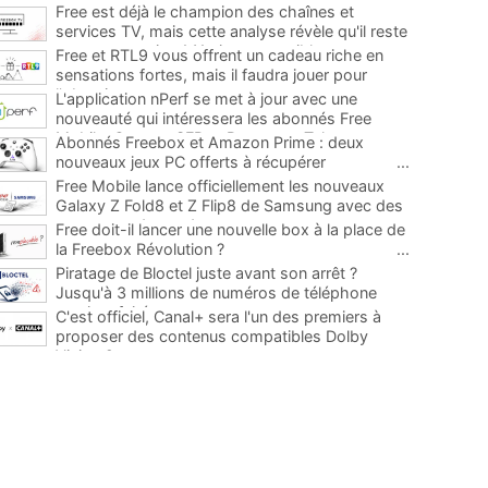
Free est déjà le champion des chaînes et
services TV, mais cette analyse révèle qu'il reste
encore au moins 141 ajouts possibles
...
Free et RTL9 vous offrent un cadeau riche en
sensations fortes, mais il faudra jouer pour
l'obtenir
...
L'application nPerf se met à jour avec une
nouveauté qui intéressera les abonnés Free
Mobile, Orange, SFR et Bouygues Telecom
...
Abonnés Freebox et Amazon Prime : deux
nouveaux jeux PC offerts à récupérer
...
Free Mobile lance officiellement les nouveaux
Galaxy Z Fold8 et Z Flip8 de Samsung avec des
promos et des cadeaux
...
Free doit-il lancer une nouvelle box à la place de
la Freebox Révolution ?
...
Piratage de Bloctel juste avant son arrêt ?
Jusqu'à 3 millions de numéros de téléphone
auraient fuité
...
C'est officiel, Canal+ sera l'un des premiers à
proposer des contenus compatibles Dolby
Vision 2
...