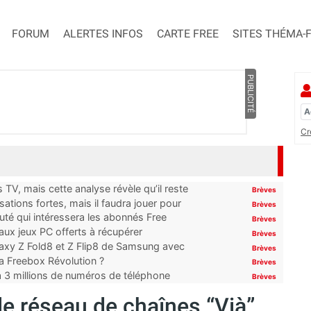
FORUM
ALERTES INFOS
CARTE FREE
SITES THÉMA-
PUBLICITÉ
Cr
TV, mais cette analyse révèle qu’il reste
Brèves
ations fortes, mais il faudra jouer pour
Brèves
uté qui intéressera les abonnés Free
Brèves
x jeux PC offerts à récupérer
Brèves
laxy Z Fold8 et Z Flip8 de Samsung avec
Brèves
 la Freebox Révolution ?
Brèves
’à 3 millions de numéros de téléphone
Brèves
 le réseau de chaînes “Vià”