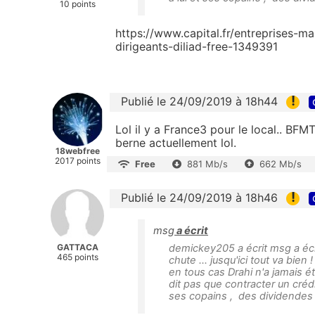
10 points
https://www.capital.fr/entreprises-ma
dirigeants-diliad-free-1349391
!
Publié le 24/09/2019 à 18h44
Lol il y a France3 pour le local.. BF
berne actuellement lol.
18webfree
2017 points
Free
881 Mb/s
662 Mb/s
!
Publié le 24/09/2019 à 18h46
msg
a écrit
GATTACA
demickey205 a écrit msg a écr
465 points
chute ... jusqu'ici tout va bie
en tous cas Drahi n'a jamais
dit pas que contracter un crédi
ses copains , des dividendes 