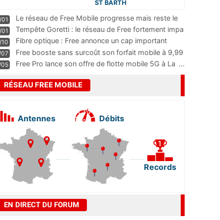
ST BARTH
Le réseau de Free Mobile progresse mais reste le
/01
m
...
Tempête Goretti : le réseau de Free fortement impa
/01
...
Fibre optique : Free annonce un cap important
/10
pass
...
Free booste sans surcoût son forfait mobile à 9,99
/07
...
Free Pro lance son offre de flotte mobile 5G à La
...
/05
RÉSEAU FREE MOBILE
Antennes
Débits
Records
EN DIRECT DU FORUM