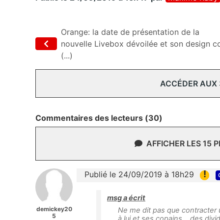
Orange: la date de présentation de la
nouvelle Livebox dévoilée et son design c
(...)
ACCÉDER AUX
Commentaires des lecteurs (30)
AFFICHER LES 15 
!
Publié le 24/09/2019 à 18h29
msg a écrit
demickey20
Ne me dit pas que contracter u
5
à lui et ses copains , des div