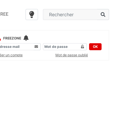
FREE
FREEZONE
OK
éer un compte
Mot de passe oublié