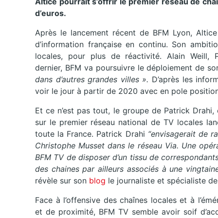
Altice pourrait s’offrir le premier réseau de ch
d’euros.
Après le lancement récent de BFM Lyon, Altice
d’information française en continu. Son ambiti
locales, pour plus de réactivité. Alain Weill
dernier, BFM va poursuivre le déploiement de so
dans d’autres grandes villes ».
D’après les infor
voir le jour à partir de 2020 avec en pole positio
Et ce n’est pas tout, le groupe de Patrick Drahi,
sur le premier réseau national de TV locales la
toute la France. Patrick Drahi
“envisagerait de r
Christophe Musset dans le réseau Via. Une opéra
BFM TV de disposer d’un tissu de correspondants 
des chaines par ailleurs associés à une vingtain
révèle sur son
blog
le journaliste et spécialiste 
Face à l’offensive des chaînes locales et à l’é
et de proximité, BFM TV semble avoir soif d’acqu