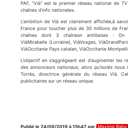
PAF, “Vià” est le premier réseau national de T
chaînes d’info nationales.
L’ambition de Vià est clairement affichée,à savo
France pour toucher plus de 30 millions de Fra
chaînes dont 3 chaînesn antillaises : On r
ViàMirabelle (Lorraine), ViàVosges, ViàGrandPari
ViàOccitanie Pays catalan, ViàOccitanie Montpelli
L’objectif en s’aggrégeant est d’augmenter les r
des annonceurs nationaux, alors qu’isolés nous 
Torrès, directrice générale du réseau Vià. C
publicitaires sur un réseau unique.
Publié le 24/09/2019 à 15h47
par
Maxime Raby