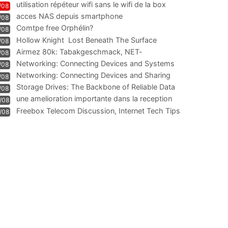
utilisation répéteur wifi sans le wifi de la box
/08
acces NAS depuis smartphone
/08
Comtpe free Orphélin?
/08
Hollow Knight  Lost Beneath The Surface
/08
Airmez 80k: Tabakgeschmack, NET-
/08
Technologie und Leistung im
Networking: Connecting Devices and Systems
/08
Networking: Connecting Devices and Sharing
/08
Information
Storage Drives: The Backbone of Reliable Data
/08
Management
une amelioration importante dans la reception
/08
WIFI
Freebox Telecom Discussion, Internet Tech Tips
/08
Communi