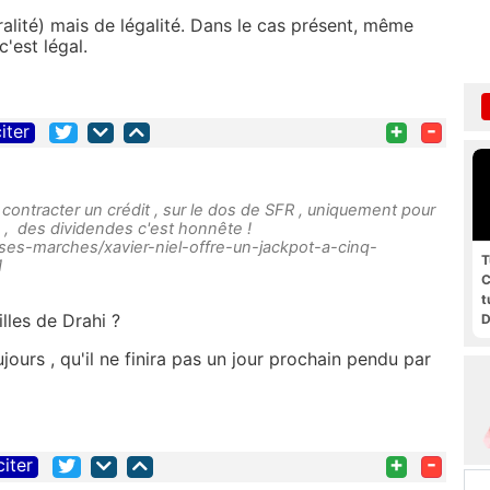
ralité) mais de légalité. Dans le cas présent, même
c'est légal.
+
-
iter
contracter un crédit , sur le dos de SFR , uniquement pour
ns , des dividendes c'est honnête !
rises-marches/xavier-niel-offre-un-jackpot-a-cinq-
T
1
C
t
lles de Drahi ?
D
g
jours , qu'il ne finira pas un jour prochain pendu par
+
-
citer