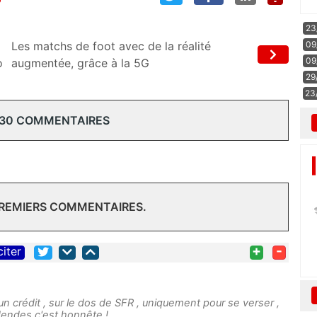
23
09
Les matchs de foot avec de la réalité
09
o
augmentée, grâce à la 5G
29
23
 30 COMMENTAIRES
PREMIERS COMMENTAIRES.
+
-
citer
n crédit , sur le dos de SFR , uniquement pour se verser ,
idendes c'est honnête !