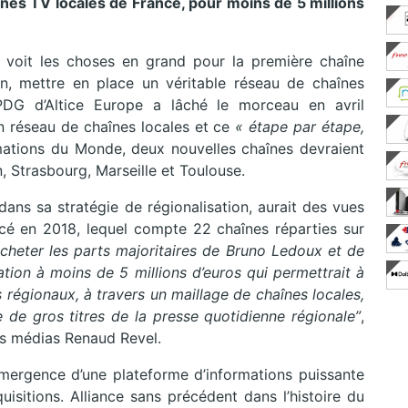
aînes TV locales de France, pour moins de 5 millions
 voit les choses en grand pour la première chaîne
on, mettre en place un véritable réseau de chaînes
, PDG d’Altice Europe a lâché le morceau en avril
n réseau de chaînes locales et ce
« étape par étape,
mations du Monde, deux nouvelles chaînes devraient
n, Strasbourg, Marseille et Toulouse.
 dans sa stratégie de régionalisation, aurait des vues
ncé en 2018, lequel compte 22 chaînes réparties sur
acheter les parts majoritaires de Bruno Ledoux et de
tion à moins de 5 millions d’euros qui permettrait à
régionaux, à travers un maillage de chaînes locales,
e de gros titres de la presse quotidienne régionale”
,
des médias Renaud Revel.
mémergence d’une plateforme d’informations puissante
isitions. Alliance sans précédent dans l’histoire du