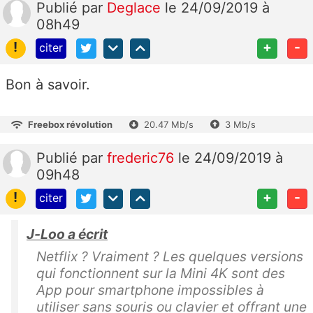
Publié
par
Deglace
le 24/09/2019 à
08h49
!
+
-
citer
Bon à savoir.
Freebox révolution
20.47 Mb/s
3 Mb/s
Publié
par
frederic76
le 24/09/2019 à
09h48
!
+
-
citer
J-Loo a écrit
Netflix ? Vraiment ? Les quelques versions
qui fonctionnent sur la Mini 4K sont des
App pour smartphone impossibles à
utiliser sans souris ou clavier et offrant une