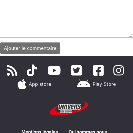
App store
Play Store
Mentions légales
Qui sommes nous