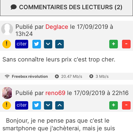
COMMENTAIRES DES LECTEURS (2)
Publié
par
Deglace
le 17/09/2019 à
13h24
!
+
-
citer
Sans connaître leurs prix c'est trop cher.
Freebox révolution
20.47 Mb/s
3 Mb/s
Publié
par
reno69
le 17/09/2019 à 22h16
!
+
-
citer
Bonjour, je ne pense pas que c'est le
smartphone que j'achèterai, mais je suis