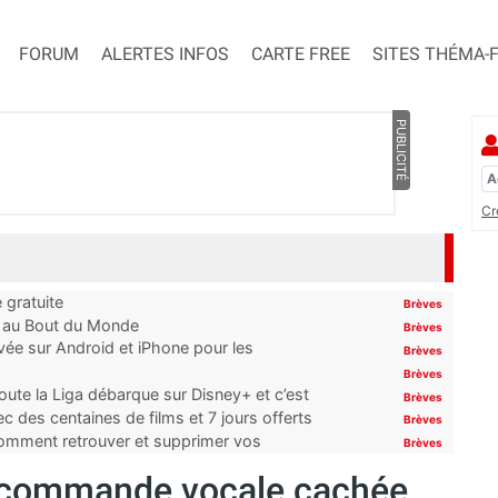
FORUM
ALERTES INFOS
CARTE FREE
SITES THÉMA-
PUBLICITÉ
Cr
 gratuite
Brèves
t au Bout du Monde
Brèves
ivée sur Android et iPhone pour les
Brèves
Brèves
oute la Liga débarque sur Disney+ et c’est
Brèves
 des centaines de films et 7 jours offerts
Brèves
 comment retrouver et supprimer vos
Brèves
e commande vocale cachée