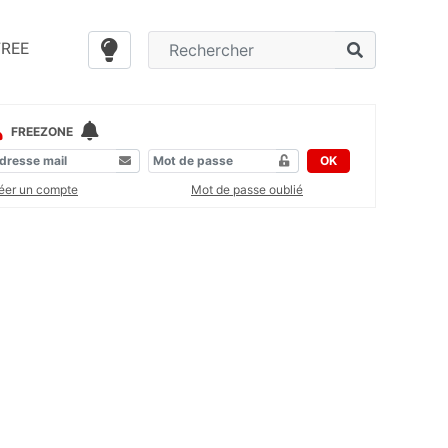
FREE
FREEZONE
OK
éer un compte
Mot de passe oublié