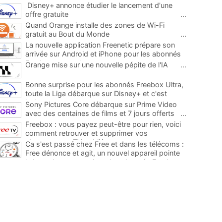
Disney+ annonce étudier le lancement d'une
offre gratuite
...
Quand Orange installe des zones de Wi-Fi
gratuit au Bout du Monde
...
La nouvelle application Freenetic prépare son
arrivée sur Android et iPhone pour les abonnés
Freebox, testez la
...
Orange mise sur une nouvelle pépite de l'IA
...
Bonne surprise pour les abonnés Freebox Ultra,
toute la Liga débarque sur Disney+ et c'est
inclus
...
Sony Pictures Core débarque sur Prime Video
avec des centaines de films et 7 jours offerts
...
Freebox : vous payez peut-être pour rien, voici
comment retrouver et supprimer vos
abonnements TV oubliés
...
Ca s'est passé chez Free et dans les télécoms :
Free dénonce et agit, un nouvel appareil pointe
le bout de son nez chez des abonnés Freebox...
...