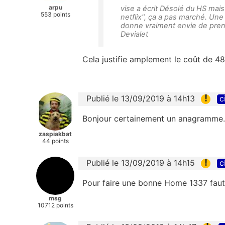
arpu
vise a écrit Désolé du HS mais
553 points
netflix", ça a pas marché. Une
donne vraiment envie de prendr
Devialet
Cela justifie amplement le coût de 4
!
Publié le 13/09/2019 à 14h13
c
Bonjour certainement un anagramme..
zaspiakbat
44 points
!
Publié le 13/09/2019 à 14h15
c
Pour faire une bonne Home 1337 faut
msg
10712 points