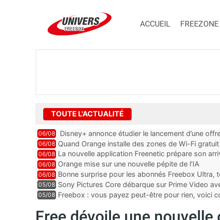
ACCUEIL
FREEZONE
TOUTE L'ACTUALITÉ
Disney+ annonce étudier le lancement d’une offre
06/08
Quand Orange installe des zones de Wi-Fi gratui
06/08
La nouvelle application Freenetic prépare son arr
06/08
abonnés Freebox, testez la
Orange mise sur une nouvelle pépite de l’IA
06/08
Bonne surprise pour les abonnés Freebox Ultra, t
06/08
inclus
Sony Pictures Core débarque sur Prime Video avec
05/08
Freebox : vous payez peut-être pour rien, voici
05/08
abonnements TV oubliés
Free dévoile une nouvell