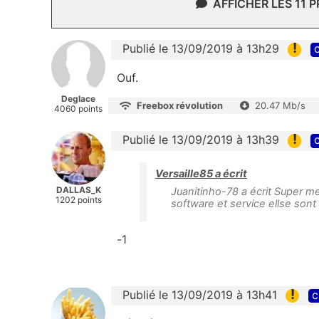
AFFICHER LES 11 
!
Publié le 13/09/2019 à 13h29
c
Ouf.
Deglace
Freebox révolution
20.47 Mb/s
4060 points
!
Publié le 13/09/2019 à 13h39
c
Versaille85 a écrit
DALLAS_K
Juanitinho-78 a écrit Super me
1202 points
software et service ellse sont 
-1
!
Publié le 13/09/2019 à 13h41
c