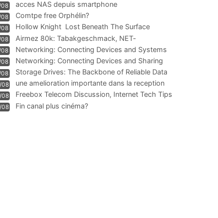
acces NAS depuis smartphone
/08
Comtpe free Orphélin?
/08
Hollow Knight  Lost Beneath The Surface
/08
Airmez 80k: Tabakgeschmack, NET-
/08
Technologie und Leistung im
Networking: Connecting Devices and Systems
/08
Networking: Connecting Devices and Sharing
/08
Information
Storage Drives: The Backbone of Reliable Data
/08
Management
une amelioration importante dans la reception
/08
WIFI
Freebox Telecom Discussion, Internet Tech Tips
/08
Communi
Fin canal plus cinéma?
/08