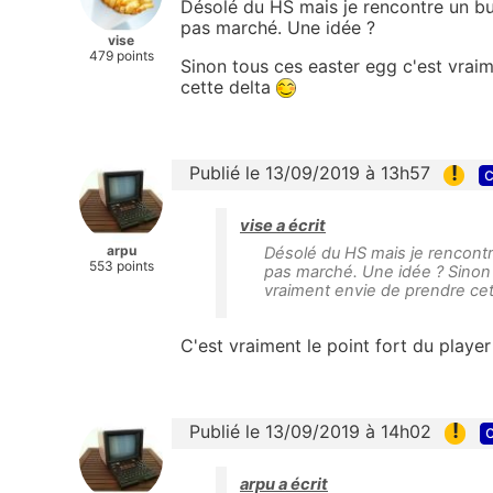
Désolé du HS mais je rencontre un bug 
pas marché. Une idée ?
vise
479 points
Sinon tous ces easter egg c'est vrai
cette delta
!
Publié le 13/09/2019 à 13h57
c
vise a écrit
arpu
Désolé du HS mais je rencontre
553 points
pas marché. Une idée ? Sinon 
vraiment envie de prendre cet
C'est vraiment le point fort du player
!
Publié le 13/09/2019 à 14h02
c
arpu a écrit