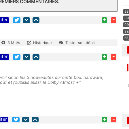
PREMIERS COMMENTAIRES.
23
09
+
-
iter
09
29
23
3 Mb/s
Historique
Tester son débit
+
-
iter
rci! sinon les 3 nouveautés sur cette box: hardware,
où? et j’oubliais aussi: le Dolby Atmos? +1
+
-
iter