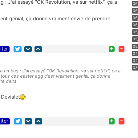
: J'ai essayé "OK Revolution, va sur netflix", ça a
06
06
ment génial, ça donne vraiment envie de prendre
06
06
05
05
05
+
-
iter
04
04
03
 un bug : J'ai essayé "OK Revolution, va sur netflix", ça a
tous ces easter egg c'est vraiment génial, ça donne
te delta
 Devialet
+
-
iter