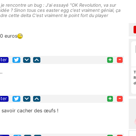
 je rencontre un bug : J'ai essayé "OK Revolution, va sur
 idée ? Sinon tous ces easter egg c'est vraiment génial, ça
e cette delta C'est vraiment le point fort du player
80 euros
+
-
iter
.
T
R
d
+
-
iter
 savoir cacher des œufs !