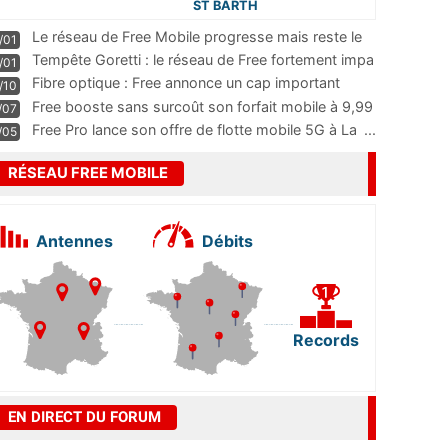
ST BARTH
Le réseau de Free Mobile progresse mais reste le
/01
m
...
Tempête Goretti : le réseau de Free fortement impa
/01
...
Fibre optique : Free annonce un cap important
/10
pass
...
Free booste sans surcoût son forfait mobile à 9,99
/07
...
Free Pro lance son offre de flotte mobile 5G à La
...
/05
RÉSEAU FREE MOBILE
Antennes
Débits
Records
EN DIRECT DU FORUM