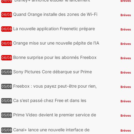
06/08
Brèves
d’une offre gratuite
Quand Orange installe des zones de Wi-Fi
06/08
Brèves
gratuit au Bout du Monde
La nouvelle application Freenetic prépare
06/08
Brèves
son arrivée sur Android et iPhone pour les
abonnés Freebox, testez la
Orange mise sur une nouvelle pépite de l’IA
06/08
Brèves
Bonne surprise pour les abonnés Freebox
06/08
Brèves
Ultra, toute la Liga débarque sur Disney+
et c’est inclus
Sony Pictures Core débarque sur Prime
05/08
Brèves
Video avec des centaines de films et 7
jours offerts
Freebox : vous payez peut-être pour rien,
05/08
Brèves
voici comment retrouver et supprimer vos
abonnements TV oubliés
Ca s’est passé chez Free et dans les
05/08
Brèves
télécoms : Free dénonce et agit, un nouvel
appareil pointe le bout de...
Prime Video devient le premier service de
05/08
Brèves
streaming à franchir un nouveau cap en
HDR avec ce lancement
Canal+ lance une nouvelle interface de
05/08
Brèves