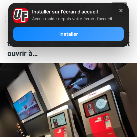
✕
Installer sur l'écran d'accueil
Accès rapide depuis votre écran d'accueil
Boutique Free: les Freenautes ont
Installer
tranché, un Free Center devrait
ouvrir à…