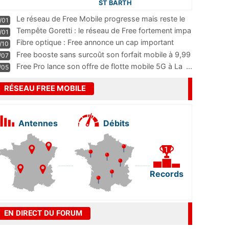
ST BARTH
Le réseau de Free Mobile progresse mais reste le
/01
m
...
Tempête Goretti : le réseau de Free fortement impa
/01
...
Fibre optique : Free annonce un cap important
/10
pass
...
Free booste sans surcoût son forfait mobile à 9,99
/07
...
Free Pro lance son offre de flotte mobile 5G à La
...
/05
RÉSEAU FREE MOBILE
Antennes
Débits
Records
EN DIRECT DU FORUM