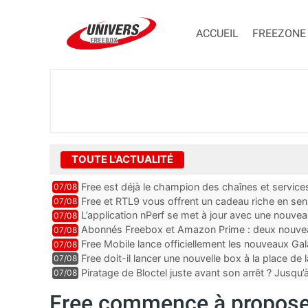
ACCUEIL
FREEZONE
TOUTE L'ACTUALITÉ
Free est déjà le champion des chaînes et services 
07/08
encore au moin...
Free et RTL9 vous offrent un cadeau riche en sens
07/08
l’obtenir
L’application nPerf se met à jour avec une nouvea
07/08
Mobile, Orange, SFR ...
Abonnés Freebox et Amazon Prime : deux nouveau
07/08
Free Mobile lance officiellement les nouveaux Ga
07/08
des promos et des cadeaux
Free doit-il lancer une nouvelle box à la place de
07/08
Piratage de Bloctel juste avant son arrêt ? Jusqu
07/08
auraient fuité
Free commence à proposer 