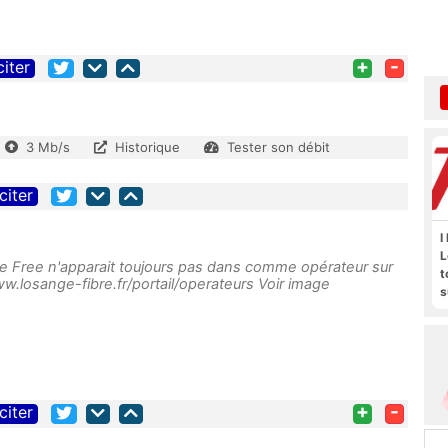
+
-
citer
3 Mb/s
Historique
Tester son débit
citer
I
L
ue Free n'apparait toujours pas dans comme opérateur sur
t
ww.losange-fibre.fr/portail/operateurs Voir image
s
M
b
+
-
citer