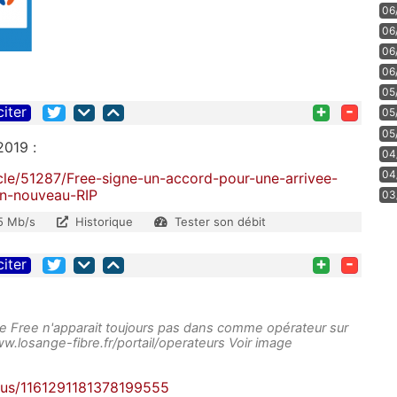
06
06
06
06
05
+
-
citer
05
05
2019 :
04
04
cle/51287/Free-signe-un-accord-pour-une-arrivee-
un-nouveau-RIP
03
5 Mb/s
Historique
Tester son débit
+
-
citer
ue Free n'apparait toujours pas dans comme opérateur sur
ww.losange-fibre.fr/portail/operateurs Voir image
atus/1161291181378199555