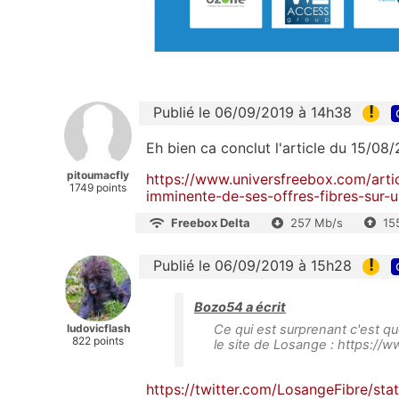
!
Publié le 06/09/2019 à 14h38
Eh bien ca conclut l'article du 15/08/
pitoumacfly
https://www.universfreebox.com/arti
1749 points
imminente-de-ses-offres-fibres-sur-
Freebox Delta
257 Mb/s
15
!
Publié le 06/09/2019 à 15h28
Bozo54 a écrit
ludovicflash
Ce qui est surprenant c'est q
822 points
le site de Losange : https://w
https://twitter.com/LosangeFibre/st