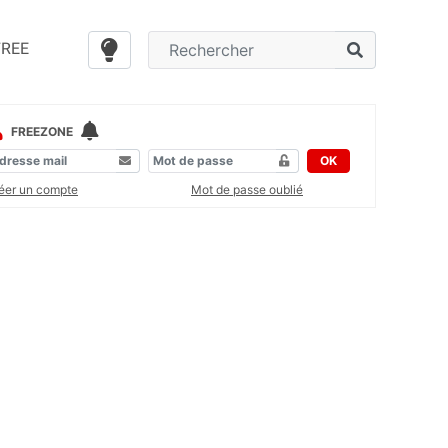
FREE
FREEZONE
OK
éer un compte
Mot de passe oublié