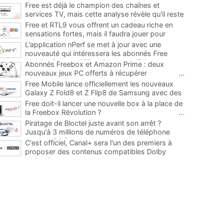
Free est déjà le champion des chaînes et
services TV, mais cette analyse révèle qu'il reste
encore au moins 141 ajouts possibles
...
Free et RTL9 vous offrent un cadeau riche en
sensations fortes, mais il faudra jouer pour
l'obtenir
...
L'application nPerf se met à jour avec une
nouveauté qui intéressera les abonnés Free
Mobile, Orange, SFR et Bouygues Telecom
...
Abonnés Freebox et Amazon Prime : deux
nouveaux jeux PC offerts à récupérer
...
Free Mobile lance officiellement les nouveaux
Galaxy Z Fold8 et Z Flip8 de Samsung avec des
promos et des cadeaux
...
Free doit-il lancer une nouvelle box à la place de
la Freebox Révolution ?
...
Piratage de Bloctel juste avant son arrêt ?
Jusqu'à 3 millions de numéros de téléphone
auraient fuité
...
C'est officiel, Canal+ sera l'un des premiers à
proposer des contenus compatibles Dolby
Vision 2
...