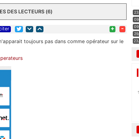
S DES LECTEURS (6)
23
09
09
+
-
citer
29
 n'apparait toujours pas dans comme opérateur sur le
23
operateurs