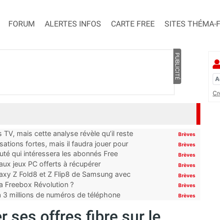
FORUM
ALERTES INFOS
CARTE FREE
SITES THÉMA-
PUBLICITÉ
Cr
TV, mais cette analyse révèle qu’il reste
Brèves
ations fortes, mais il faudra jouer pour
Brèves
uté qui intéressera les abonnés Free
Brèves
x jeux PC offerts à récupérer
Brèves
laxy Z Fold8 et Z Flip8 de Samsung avec
Brèves
 la Freebox Révolution ?
Brèves
’à 3 millions de numéros de téléphone
Brèves
ses offres fibre sur le