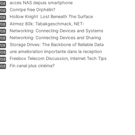
acces NAS depuis smartphone
/08
Comtpe free Orphélin?
/08
Hollow Knight  Lost Beneath The Surface
/08
Airmez 80k: Tabakgeschmack, NET-
/08
Technologie und Leistung im
Networking: Connecting Devices and Systems
/08
Networking: Connecting Devices and Sharing
/08
Information
Storage Drives: The Backbone of Reliable Data
/08
Management
une amelioration importante dans la reception
/08
WIFI
Freebox Telecom Discussion, Internet Tech Tips
/08
Communi
Fin canal plus cinéma?
/08