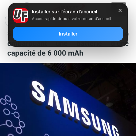
✕
Installer sur l'écran d'accueil
Accès rapide depuis votre écran d'accueil
Samsung préparerait un smartphone
Installer
embarquant une batterie d’une
capacité de 6 000 mAh