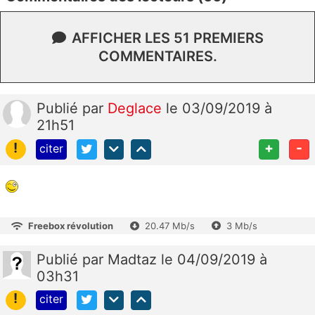
AFFICHER LES 51 PREMIERS
COMMENTAIRES.
Publié
par
Deglace
le 03/09/2019 à
21h51
!
+
-
citer
Freebox révolution
20.47 Mb/s
3 Mb/s
Publié
par
Madtaz
le 04/09/2019 à
03h31
!
citer