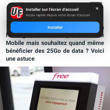
✕
Installer sur l'écran d'accueil
Accès rapide depuis votre écran d'accueil
Vous partez en vacances à
Installer
l’étranger, vous n’êtes pas chez Free
Mobile mais souhaitez quand même
bénéficier des 25Go de data ? Voici
une astuce