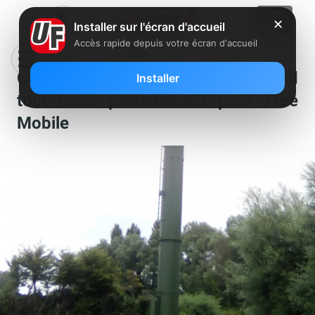
✕
Installer sur l'écran d'accueil
Accès rapide depuis votre écran d'accueil
Clin d’oeil : déploiement 4G, quand
Installer
tout roule parfaitement pour Free
Mobile