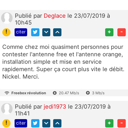
Publié
par
Deglace
le 23/07/2019 à
10h45
!
+
-
citer
Comme chez moi quasiment personnes pour
contester l'antenne free et l'antenne orange,
installation simple et mise en service
rapidement. Super ça court plus vite le débit.
Nickel. Merci.
Freebox révolution
20.47 Mb/s
3 Mb/s
Publié
par
jedi1973
le 23/07/2019 à
11h41
!
+
-
citer