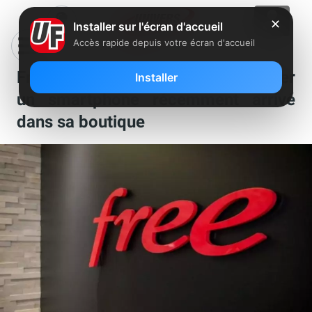
✕
Installer sur l'écran d'accueil
Accès rapide depuis votre écran d'accueil
Free Mobile vous propose de gagner
Installer
un smartphone récemment arrivé
dans sa boutique