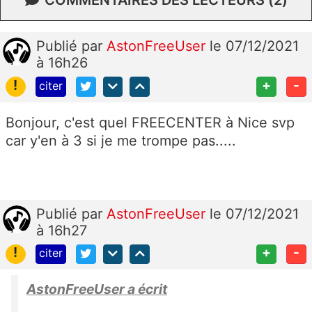
Publié
par
AstonFreeUser
le 07/12/2021
à 16h26
!
+
-
citer
Bonjour, c'est quel FREECENTER à Nice svp
car y'en à 3 si je me trompe pas.....
Publié
par
AstonFreeUser
le 07/12/2021
à 16h27
!
+
-
citer
AstonFreeUser a écrit