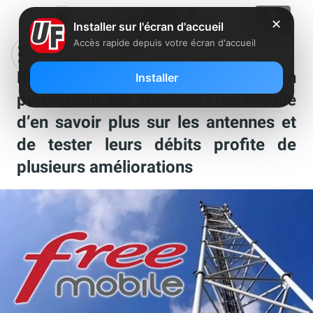
✕
Installer sur l'écran d'accueil
Accès rapide depuis votre écran d'accueil
RNC Mobile : l’application
Installer
permettant aux abonnés Free Mobile
d’en savoir plus sur les antennes et
de tester leurs débits profite de
plusieurs améliorations