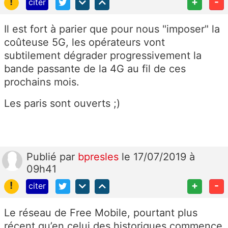
!
+
-
citer
Il est fort à parier que pour nous "imposer" la
coûteuse 5G, les opérateurs vont
subtilement dégrader progressivement la
bande passante de la 4G au fil de ces
prochains mois.
Les paris sont ouverts ;)
Publié
par
bpresles
le 17/07/2019 à
09h41
!
+
-
citer
Le réseau de Free Mobile, pourtant plus
récent qu’en celui des historiques commence