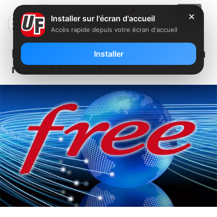
✕
Installer sur l'écran d'accueil
Accès rapide depuis votre écran d'accueil
Fibre : Un nouveau NRO relié au
Installer
réseau FTTH de Free