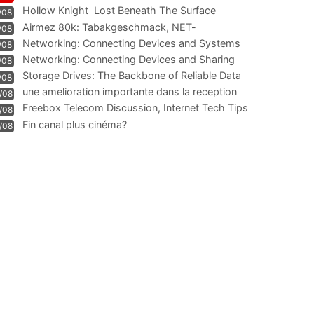
Hollow Knight  Lost Beneath The Surface
/08
Airmez 80k: Tabakgeschmack, NET-
/08
Technologie und Leistung im
Networking: Connecting Devices and Systems
/08
Networking: Connecting Devices and Sharing
/08
Information
Storage Drives: The Backbone of Reliable Data
/08
Management
une amelioration importante dans la reception
/08
WIFI
Freebox Telecom Discussion, Internet Tech Tips
/08
Communi
Fin canal plus cinéma?
/08