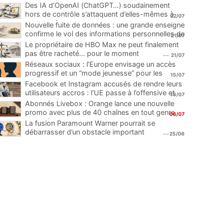
Des IA d’OpenAI (ChatGPT…) soudainement
hors de contrôle s’attaquent d’elles-mêmes à
22/07
une plateforme
...
Nouvelle fuite de données : une grande enseigne
confirme le vol des informations personnelles de
21/07
ses clients
...
Le propriétaire de HBO Max ne peut finalement
pas être racheté… pour le moment
...
21/07
Réseaux sociaux : l’Europe envisage un accès
progressif et un “mode jeunesse” pour les
15/07
mineurs
...
Facebook et Instagram accusés de rendre leurs
utilisateurs accros : l’UE passe à l’offensive et
13/07
menace d’une amende record
...
Abonnés Livebox : Orange lance une nouvelle
promo avec plus de 40 chaînes en tout genre
06/07
pour 1€
...
La fusion Paramount Warner pourrait se
débarrasser d’un obstacle important
...
25/06