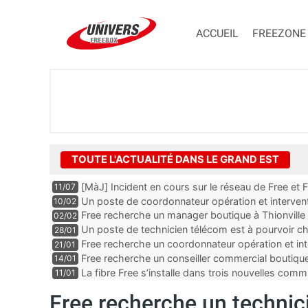
ACCUEIL
FREEZONE
TOUTE L'ACTUALITÉ DANS LE GRAND EST
[MàJ] Incident en cours sur le réseau de Free et 
11/07
perturbations
Un poste de coordonnateur opération et intervent
10/02
Troyes dans le département de l’Aube
Free recherche un manager boutique à Thionville
02/02
Un poste de technicien télécom est à pourvoir c
28/01
du Haut-Rhin
Free recherche un coordonnateur opération et inte
21/01
département de la Moselle
Free recherche un conseiller commercial boutiqu
14/01
Rhin
La fibre Free s’installe dans trois nouvelles co
11/01
Free recherche un technic