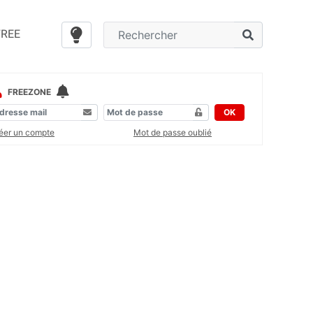
FREE
FREEZONE
OK
éer un compte
Mot de passe oublié