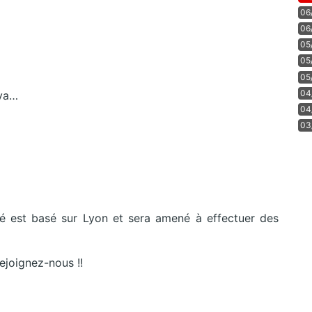
06
06
05
05
05
04
ava…
04
03
é est basé sur Lyon et sera amené à effectuer des
ejoignez-nous !!