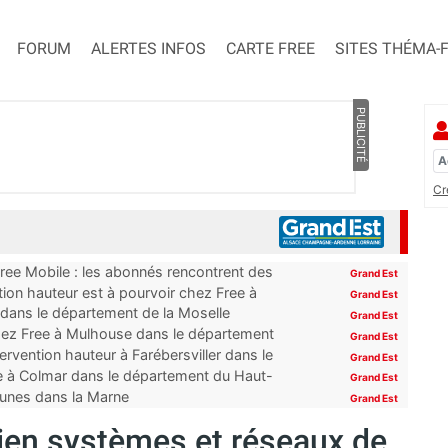
FORUM
ALERTES INFOS
CARTE FREE
SITES THÉMA-
PUBLICITÉ
Cr
Free Mobile : les abonnés rencontrent des
Grand Est
ion hauteur est à pourvoir chez Free à
Grand Est
 dans le département de la Moselle
Grand Est
hez Free à Mulhouse dans le département
Grand Est
rvention hauteur à Farébersviller dans le
Grand Est
e à Colmar dans le département du Haut-
Grand Est
mmunes dans la Marne
Grand Est
ien systèmes et réseaux de