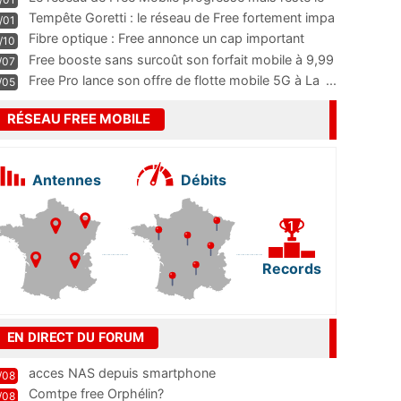
m
...
Tempête Goretti : le réseau de Free fortement impa
/01
...
Fibre optique : Free annonce un cap important
/10
pass
...
Free booste sans surcoût son forfait mobile à 9,99
/07
...
Free Pro lance son offre de flotte mobile 5G à La
...
/05
RÉSEAU FREE MOBILE
Antennes
Débits
Records
EN DIRECT DU FORUM
acces NAS depuis smartphone
/08
Comtpe free Orphélin?
/08