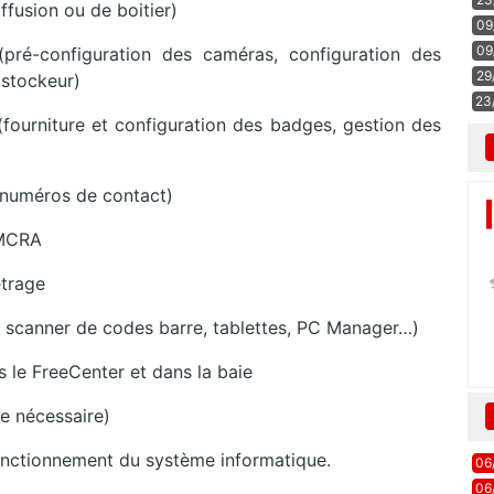
fusion ou de boitier)
09
09
pré-configuration des caméras, configuration des
29
 stockeur)
23
(fourniture et configuration des badges, gestion des
 numéros de contact)
/MCRA
étrage
, scanner de codes barre, tablettes, PC Manager…)
 le FreeCenter et dans la baie
e nécessaire)
 fonctionnement du système informatique.
06
06