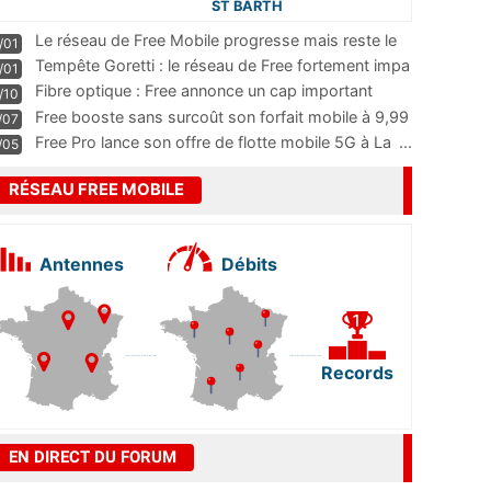
ST BARTH
Le réseau de Free Mobile progresse mais reste le
/01
m
...
Tempête Goretti : le réseau de Free fortement impa
/01
...
Fibre optique : Free annonce un cap important
/10
pass
...
Free booste sans surcoût son forfait mobile à 9,99
/07
...
Free Pro lance son offre de flotte mobile 5G à La
...
/05
RÉSEAU FREE MOBILE
Antennes
Débits
Records
EN DIRECT DU FORUM