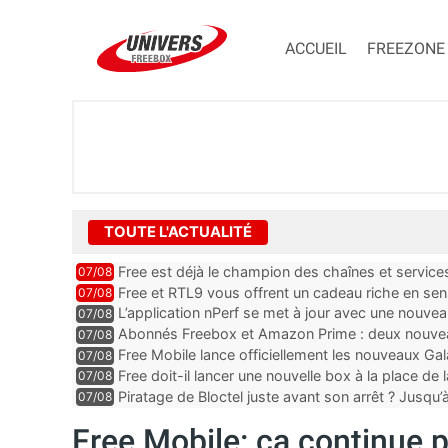
ACCUEIL
FREEZONE
TOUTE L'ACTUALITÉ
Free est déjà le champion des chaînes et services 
07/08
encore au moin...
Free et RTL9 vous offrent un cadeau riche en sens
07/08
l’obtenir
L’application nPerf se met à jour avec une nouvea
07/08
Mobile, Orange, SFR ...
Abonnés Freebox et Amazon Prime : deux nouveau
07/08
Free Mobile lance officiellement les nouveaux Ga
07/08
des promos et des cadeaux
Free doit-il lancer une nouvelle box à la place de
07/08
Piratage de Bloctel juste avant son arrêt ? Jusqu
07/08
auraient fuité
Free Mobile: ça continue po