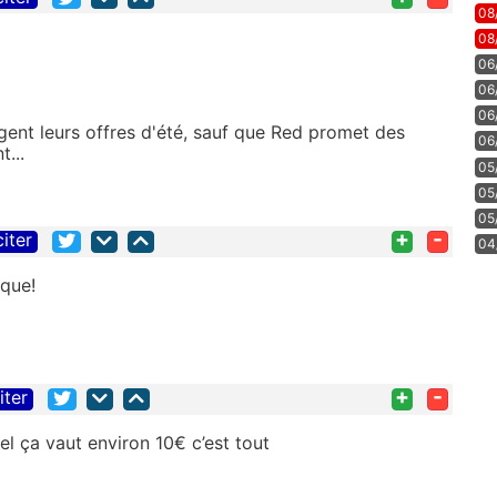
08
08
06
06
06
ent leurs offres d'été, sauf que Red promet des
06
t...
05
05
05
+
-
citer
04
ique!
+
-
iter
l ça vaut environ 10€ c’est tout