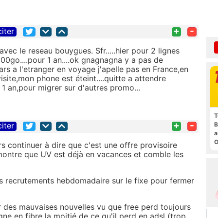
+
-
citer
 avec le reseau bouygues. Sfr.....hier pour 2 lignes
00go....pour 1 an....ok gnagnagna y a pas de
pars a l'etranger en voyage j'apelle pas en France,en
isite,mon phone est éteint....quitte a attendre
 1 an,pour migrer sur d'autres promo...
T
+
-
citer
B
a
O
rs continuer à dire que c'est une offre provisoire
t
a montre que UV est déjà en vacances et comble les
es recrutements hebdomadaire sur le fixe pour fermer
er des mauvaises nouvelles vu que free perd toujours
ne en fibre la moitié de ce qu'il perd en adsl (trop