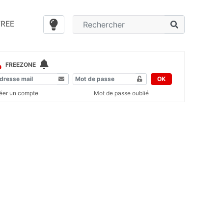
FREE
FREEZONE
OK
éer un compte
Mot de passe oublié