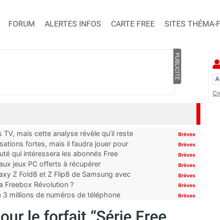
FORUM
ALERTES INFOS
CARTE FREE
SITES THÉMA-
PUBLICITÉ
Cr
TV, mais cette analyse révèle qu’il reste
Brèves
ations fortes, mais il faudra jouer pour
Brèves
uté qui intéressera les abonnés Free
Brèves
x jeux PC offerts à récupérer
Brèves
laxy Z Fold8 et Z Flip8 de Samsung avec
Brèves
 la Freebox Révolution ?
Brèves
’à 3 millions de numéros de téléphone
Brèves
ur le forfait “Série Free