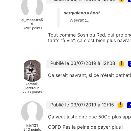
sergioleon a écrit
el_maestro5
Navrant...
9
3205 points
Tout comme Sosh ou Red, qui prolong
tarifs "à vie", ça c'est bien plus navran
!
Publié le 03/07/2019 à 12h08
Ça serait navrant, si ce n'était pathét
xamari-
leretour
2793 points
!
Publié le 03/07/2019 à 12h15
c
Ça veut juste dire que 50Go plus appe
lulu121
CQFD Pas la peine de payer plus !
243 points