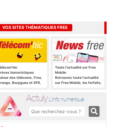
VOS SITES THÉMATIQUES FREE
élécom'hic
Toute l'actualité sur Free
rèves humoristiques
Mobile
utour des télécoms. Free,
Retrouvez toute l'actualité
range, Bouygues et SFR,
sur Free Mobile, les forfaits,
ous y passent.
le déploiement 4G, 5G, les
promos, les nouveautés et
Actuly
bien plus encore
L'info numérique