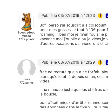
!
Publié le 03/07/2019 à 12h23
Bof...perso j'ai souscrit a a cdiscount
pour mes gosses..le tout à 10€ pour 1
Scoobydoob
roaming.....ben moi je m'en fou si je 
ydooo
vacance moi j'oublie d'ou je viens,je v
1772 points
d'autres occasions qui viendront d'ici
!
Publié le 03/07/2019 à 12h29
free ne recrute que sur ce forfait, alo
alors qu'elle et là depuis un an, cel
bluse
vides.
772 points
il ne manque juste que les chiffres d
la boucle,
bon c’était mieux d’arrêter d'annonc
des abonnées dans le fixe vu qu'Il gag