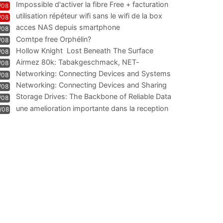
Impossible d'activer la fibre Free + facturation
/08
résiliation
utilisation répéteur wifi sans le wifi de la box
/08
acces NAS depuis smartphone
/08
Comtpe free Orphélin?
/08
Hollow Knight  Lost Beneath The Surface
/08
Airmez 80k: Tabakgeschmack, NET-
/08
Technologie und Leistung im
Networking: Connecting Devices and Systems
/08
Networking: Connecting Devices and Sharing
/08
Information
Storage Drives: The Backbone of Reliable Data
/08
Management
une amelioration importante dans la reception
/08
WIFI