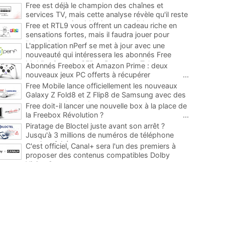
Free est déjà le champion des chaînes et
services TV, mais cette analyse révèle qu'il reste
encore au moins 141 ajouts possibles
...
Free et RTL9 vous offrent un cadeau riche en
sensations fortes, mais il faudra jouer pour
l'obtenir
...
L'application nPerf se met à jour avec une
nouveauté qui intéressera les abonnés Free
Mobile, Orange, SFR et Bouygues Telecom
...
Abonnés Freebox et Amazon Prime : deux
nouveaux jeux PC offerts à récupérer
...
Free Mobile lance officiellement les nouveaux
Galaxy Z Fold8 et Z Flip8 de Samsung avec des
promos et des cadeaux
...
Free doit-il lancer une nouvelle box à la place de
la Freebox Révolution ?
...
Piratage de Bloctel juste avant son arrêt ?
Jusqu'à 3 millions de numéros de téléphone
auraient fuité
...
C'est officiel, Canal+ sera l'un des premiers à
proposer des contenus compatibles Dolby
Vision 2
...