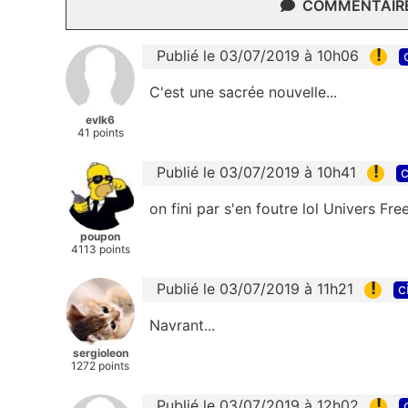
COMMENTAIRES
!
Publié le 03/07/2019 à 10h06
C'est une sacrée nouvelle...
evlk6
41 points
!
Publié le 03/07/2019 à 10h41
c
on fini par s'en foutre lol Univers Free
poupon
4113 points
!
Publié le 03/07/2019 à 11h21
c
Navrant...
sergioleon
1272 points
!
Publié le 03/07/2019 à 12h02