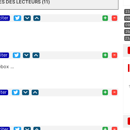
 DES LECTEURS (11)
23
+
-
citer
09
09
29
23
+
-
iter
box ...
+
-
iter
+
-
citer