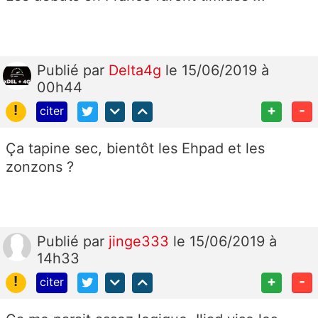
Publié
par
Delta4g
le 15/06/2019 à
00h44
!
+
-
citer
Ça tapine sec, bientôt les Ehpad et les
zonzons ?
Publié
par
jinge333
le 15/06/2019 à
14h33
!
+
-
citer