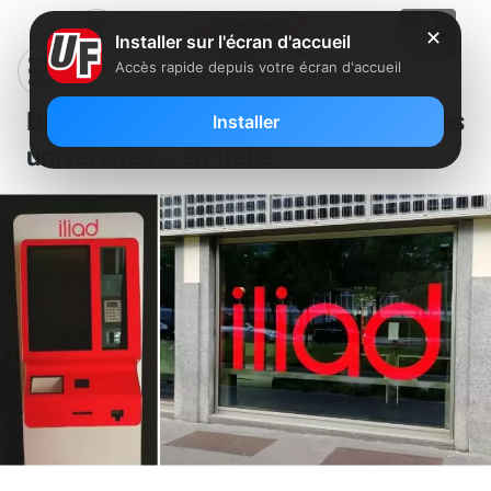
✕
Installer sur l'écran d'accueil
Accès rapide depuis votre écran d'accueil
Des bornes Iliad déployées dans des
Installer
universités… en Italie