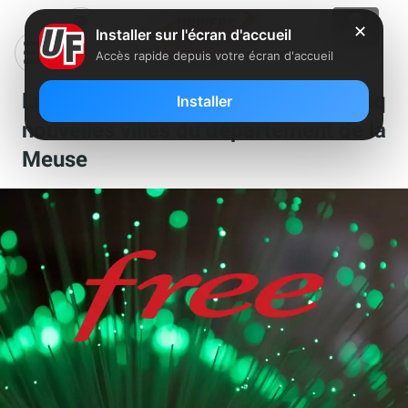
✕
Installer sur l'écran d'accueil
Accès rapide depuis votre écran d'accueil
La fibre Free s’installe dans cinq
Installer
nouvelles villes du département de la
Meuse